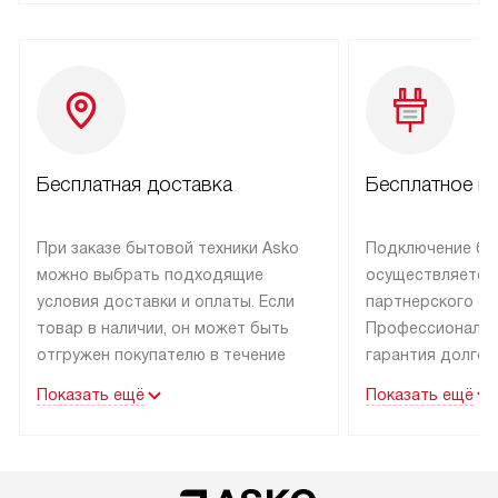
Бесплатная доставка
Бесплатное п
При заказе бытовой техники Asko
Подключение бы
можно выбрать подходящие
осуществляется
условия доставки и оплаты. Если
партнерского се
товар в наличии, он может быть
Профессиональн
отгружен покупателю в течение
гарантия долгой
трех дней.
эксплуатации тех
Показать ещё
Показать ещё
Техника со специальным лейблом
В Москве и Санк
доставляется бесплатно
техника со спец
по Москве. Выезд за МКАД
подключается б