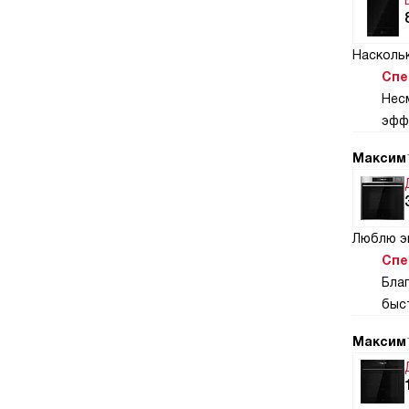
Насколь
Спе
Нес
эфф
Максим
Люблю э
Спе
Бла
быс
Максим