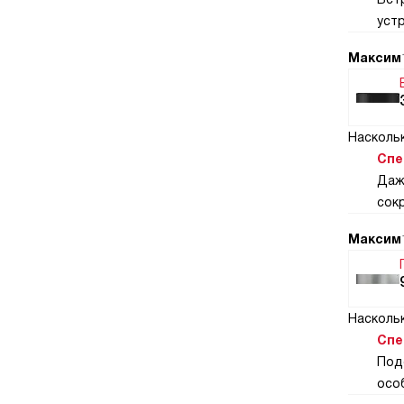
уст
Максим
Насколь
Спе
Даж
сок
Максим
Наскольк
Спе
Под
осо