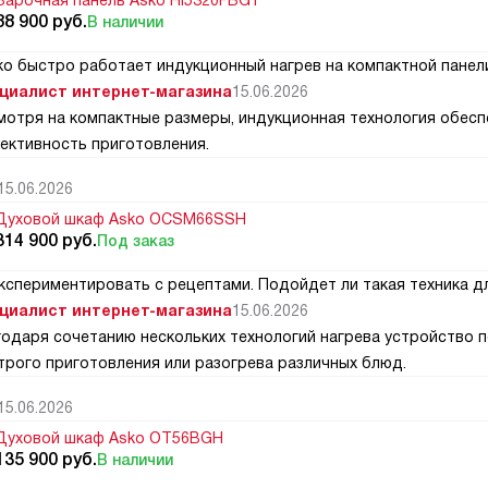
Варочная панель Asko HI5320FBG1
88 900
руб.
В наличии
ко быстро работает индукционный нагрев на компактной панел
циалист интернет-магазина
15.06.2026
мотря на компактные размеры, индукционная технология обесп
ективность приготовления.
15.06.2026
Духовой шкаф Asko OCSM66SSH
314 900
руб.
Под заказ
кспериментировать с рецептами. Подойдет ли такая техника д
циалист интернет-магазина
15.06.2026
годаря сочетанию нескольких технологий нагрева устройство по
трого приготовления или разогрева различных блюд.
15.06.2026
Духовой шкаф Asko OT56BGH
135 900
руб.
В наличии