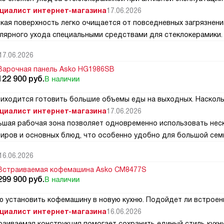
циалист интернет-магазина
17.06.2026
дкая поверхность легко очищается от повседневных загрязнен
улярного ухода специальными средствами для стеклокерамики.
17.06.2026
Варочная панель Asko HG1986SB
122 900
руб.
В наличии
риходится готовить большие объемы еды на выходных. Насколь
циалист интернет-магазина
17.06.2026
ьшая рабочая зона позволяет одновременно использовать неск
ниров и основных блюд, что особенно удобно для большой сем
16.06.2026
Встраиваемая кофемашина Asko CM8477S
299 900
руб.
В наличии
ю установить кофемашину в новую кухню. Подойдет ли встроен
циалист интернет-магазина
16.06.2026
раиваемая конструкция помогает сохранить единый стиль кухни