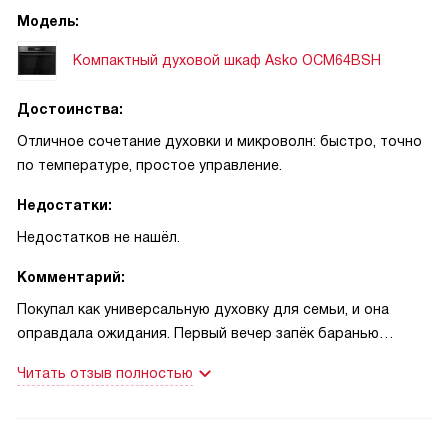
Модель:
Компактный духовой шкаф Asko OCM64BSH
Достоинства:
Отличное сочетание духовки и микроволн: быстро, точно
по температуре, простое управление.
Недостатки:
Недостатков не нашёл.
Комментарий:
Покупал как универсальную духовку для семьи, и она
оправдала ожидания. Первый вечер запёк баранью
лопатку на режиме AirFry с термощупом — мясо
Читать отзыв полностью
получилось идеально! Точная настройка по системе дала
уверенность в нужной температуре, теперь не переживаю
про недожар или пересушивание. В будни часто