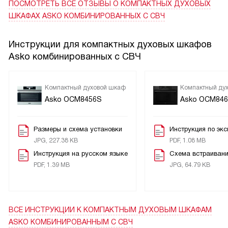
разогреваю блюда инверторной СВЧ: еда нагревается
ПОСМОТРЕТЬ ВСЕ ОТЗЫВЫ
О КОМПАКТНЫХ ДУХОВЫХ
равномерно без вращающегося стола и быстро, что
ШКАФАХ ASKO КОМБИНИРОВАННЫХ С СВЧ
заметно экономит время. Панель с цветным дисплеем и
сенсорные поворотные элементы интуитивны — освоил
Инструкции для компактных духовых шкафов
меню за пару дней. После готовки пару циклов Aqua Clean
Asko комбинированных с СВЧ
с микроволнами — и внутренности легче очищаются, жир
отходит, достаточно протереть. Освещение с
регулируемой яркостью помогает следить за блюдом без
Компактный духовой шкаф
Компактный ду
Asko OCM8456S
Asko OCM846
лишних манипуляций. В целом доволен покупкой: надежно,
быстро и без лишней суеты.
Размеры и схема установки
Инструкция по эк
JPG, 227.38 KB
PDF, 1.08 MB
Инструкция на русском языке
Схема встраиван
PDF, 1.39 MB
JPG, 64.79 KB
ВСЕ ИНСТРУКЦИИ
К КОМПАКТНЫМ ДУХОВЫМ ШКАФАМ
ASKO КОМБИНИРОВАННЫМ С СВЧ