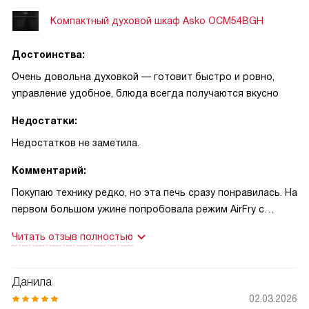
Компактный духовой шкаф Asko OCM54BGH
Достоинства:
Очень довольна духовкой — готовит быстро и ровно,
управление удобное, блюда всегда получаются вкусно
Недостатки:
Недостатков не заметила.
Комментарий:
Покупаю технику редко, но эта печь сразу понравилась. На
первом большом ужине попробовала режим AirFry с
конвекцией: курица получилась с хрустящей корочкой и
Читать отзыв полностью
сочным мясом — все хвалили! Второй случай — разогрев
обеда: инверторная СВЧ и распределение волн без
вращающегося стола разогрели всё равномерно,
Данила
холодных зон не было. После запекания очистка Aqua
02.03.2026
Clean действительно помогла убрать жир за пару минут.