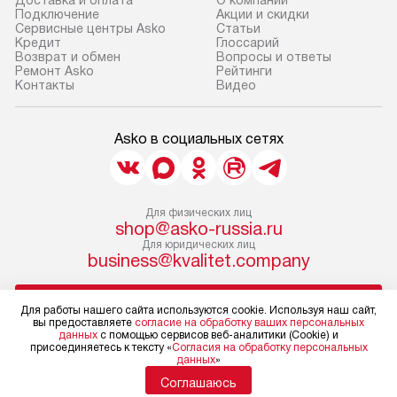
Доставка и оплата
О компании
Подключение
Акции и скидки
Сервисные центры Asko
Статьи
Кредит
Глоссарий
Возврат и обмен
Вопросы и ответы
Ремонт Asko
Рейтинги
Контакты
Видео
Asko в социальных сетях
Для физических лиц
shop@asko-russia.ru
Для юридических лиц
business@kvalitet.company
НАПИСАТЬ РУКОВОДСТВУ
Для работы нашего сайта используются cookie. Используя наш сайт,
вы предоставляете
согласие на обработку ваших персональных
данных
с помощью сервисов веб-аналитики (Cookie) и
Политика конфиденциальности
присоединяетесь к тексту «
Согласия на обработку персональных
данных
»
Условия продажи
Карта сайта
Соглашаюсь