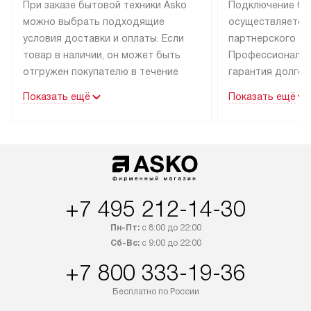
При заказе бытовой техники Asko
Подключение бы
можно выбрать подходящие
осуществляется
условия доставки и оплаты. Если
партнерского се
товар в наличии, он может быть
Профессиональн
отгружен покупателю в течение
гарантия долгой
трех дней.
эксплуатации тех
Показать ещё
Показать ещё
Техника со специальным лейблом
В Москве и Санк
доставляется бесплатно
техника со спец
по Москве. Выезд за МКАД
подключается б
оплачивается дополнительно.
мастера за МКА
Возможна доставка товаров
за дополнительн
по России.
+7 495 212-14-30
Пн-Пт:
с 8:00 до 22:00
Сб-Вс:
с 9:00 до 22:00
+7 800 333-19-36
Бесплатно по России