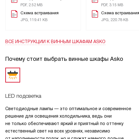
разговорам, а звуковой сигнал напомнил закрыть дверь,
PDF, 2.52 MB
PDF, 3.15 MB
когда я отвлеклась на готовку. Я использую одну зону для
Схема встраивания
Схема встраивани
основных бутылок и иногда ставлю экспресс-охлаждение
JPG, 119.41 KB
JPG, 220.78 KB
на отдельную полку — этого достаточно для моих нужд.
Хранить коллекцию стало удобнее: вещи под рукой,
гостям легко показать находки, а мне приятно ощущать,
ВСЕ ИНСТРУКЦИИ
К ВИННЫМ ШКАФАМ ASKO
что небольшая рутина ухода за винами перестала быть
хлопотной. Я довольна покупкой.
Почему стоит выбрать винные шкафы Asko
LED подсветка
Светодиодные лампы — это оптимальное и современное
решение для освещения холодильника, ведь они
не только обеспечивают яркий и приятный по оттенку
естественный свет на всех уровнях, независимо
от наполненности полок, но и служат намного дольше