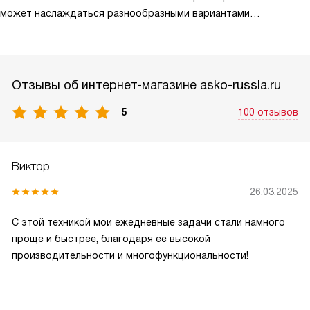
может наслаждаться разнообразными вариантами
приготовления, не тратя лишнего времени. Это делает
использование более удобным и помогает создавать напитки
с насыщенным вкусом и приятным ароматом каждый день.
Отзывы об интернет-магазине
asko-russia.ru
5
100 отзывов
Виктор
26.03.2025
С этой техникой мои ежедневные задачи стали намного
проще и быстрее, благодаря ее высокой
производительности и многофункциональности!