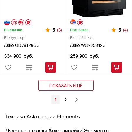
5
(3)
5
(4)
В наличии
Под заказ
Вакууматор
Винный шкаф
Asko ODV8128GG
Asko WCN25842G
334 900
руб.
259 900
руб.
ПОКАЗАТЬ ЕЩЁ
1
2
Техника Asko серии Elements
Духовые шкафы Аско линейки Элементс