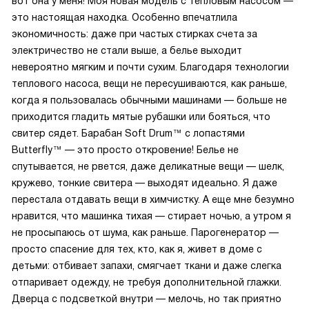
вот она у меня! Моя новая модель с тепловым насосом —
это настоящая находка. Особенно впечатлила
экономичность: даже при частых стирках счета за
электричество не стали выше, а белье выходит
невероятно мягким и почти сухим. Благодаря технологии
теплового насоса, вещи не пересушиваются, как раньше,
когда я пользовалась обычными машинами — больше не
приходится гладить мятые рубашки или бояться, что
свитер сядет. Барабан Soft Drum™ с лопастями
Butterfly™ — это просто откровение! Белье не
спутывается, не рвется, даже деликатные вещи — шелк,
кружево, тонкие свитера — выходят идеально. Я даже
перестала отдавать вещи в химчистку. А еще мне безумно
нравится, что машинка тихая — стирает ночью, а утром я
не просыпаюсь от шума, как раньше. Парогенератор —
просто спасение для тех, кто, как я, живет в доме с
детьми: отбивает запахи, смягчает ткани и даже слегка
отпаривает одежду, не требуя дополнительной глажки.
Дверца с подсветкой внутри — мелочь, но так приятно