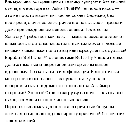
Как мужчина, который ценит технику «умную» и без лишней
суеты, я в восторге от Asko T108HW. Тепловой насос —
это не просто маркетинг: бельё сохнет бережно, без
перегрева, а счёт за электричество не вызывает тревоги
даже при ежедневном использовании. Технология
Sensidry™ работает как часы — машина сама определяет
влажность и останавливается в нужный момент. Больше
никаких «каменных» полотенец или пересушенных рубашек!
Барабан Soft Drum™ с лопастями Butterfly™ щадит даже
деликатные ткани: шерстяной свитер жены вышел
идеальным, без катышков и деформации. Бесщеточный
мотор почти неслышен — запускаю сушку поздно
вечером, и никто в доме не просыпается. А таймер
отсрочки? Золото! Ставлю загрузку на ночь — к утру всё
сухое, свежее и готово к использованию.
Перенавешиваемая дверца стала приятным бонусом:
легко адаптировал под планировку прачечной без лишних
телодвижений.