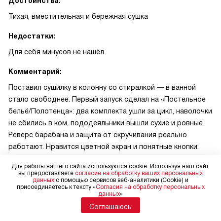
Достоинства:
Тихая, вместительная и бережная сушка
Недостатки:
Для себя минусов не нашёл.
Комментарий:
Поставил сушилку в колонну со стиралкой — в ванной
стало свободнее. Первый запуск сделал на «Постельное
бельё/Полотенца»: два комплекта ушли за цикл, наволочки
не сбились в ком, пододеяльники вышли сухие и ровные.
Реверс барабана и защита от скручивания реально
работают. Нравится цветной экран и понятные кнопки:
вижу время до конца, могу задать степень высушивания и
Для работы нашего сайта используются cookie. Используя наш сайт,
отсрочку старта. В будни ставлю на вечер — шум
вы предоставляете
согласие на обработку ваших персональных
данных
с помощью сервисов веб-аналитики (Cookie) и
умеренный. Шерстяные шапки сушу в корзине, форма не
присоединяетесь к тексту «
Согласия на обработку персональных
тянется. Сенсорная система бережно доводит до нужной
данных
»
влажности. Конденсат подключил к сливу — емкость не
Соглашаюсь
таскаю. Подсветка в барабане спасает носки. Через