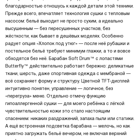
благодарностью отношусь к каждой детали этой техники.
Прежде всего, впечатляет технология сушки с тепловым
насосом: бельё выходит не просто сухим, а идеально
высушенным — без пересушенных участков, без
жёсткости, как бывает в дешёвых моделях. Особенно
радует опция «Хлопок под утюг» — после неё рубашки и
постельное бельё требуют минимум глажки, а то и вовсе
обходятся без неё. Барабан Soft Drum™ с лопастями
Butterfly™ действительно работает бережно: деликатные
ткани, шерсть, даже спортивная одежда с мембраной —
всё сохраняет форму и структуру. Цветной TFT-дисплей
интуитивно понятен, управление — логичное, без
«перегруза» меню. Отдельно отмечу функцию
гипоаллергенной сушки — для моего ребёнка с лёгкой
чувствительностью кожи это стало настоящим
спасением: никаких раздражений, запаха пыли или статики.
А ещё встроенная подсветка барабана — мелочь, но как
приятно загружать бельё вечером, не включая верхний