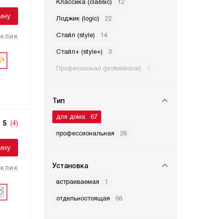
Классика (classic)
12
ину
Лоджик (logic)
22
Стайл (style)
14
 клик
Стайл+ (style+)
3
Профессионал (professional)
0
Тип
для дома
67
5
(4)
профессиональная
29
ину
Установка
 клик
встраиваемая
1
отдельностоящая
66