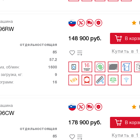
машина
096RW
148 900
руб.
В корз
отдельностоящая
Купить в 1
85
57.2
ма, об/мин:
1600
агрузка, кг:
9
ограмм:
16
машина
096CW
178 900
руб.
В корз
отдельностоящая
Купить в 1
85