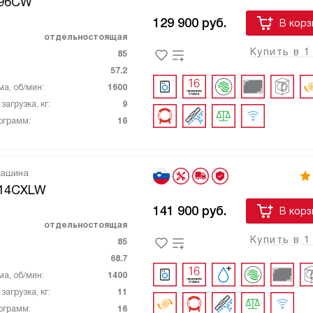
096CW
129 900
руб.
В корз
отдельностоящая
Купить в 1
85
57.2
ма, об/мин:
1600
агрузка, кг:
9
ограмм:
16
машина
14CXLW
141 900
руб.
В корз
отдельностоящая
Купить в 1
85
68.7
ма, об/мин:
1400
агрузка, кг:
11
ограмм:
16