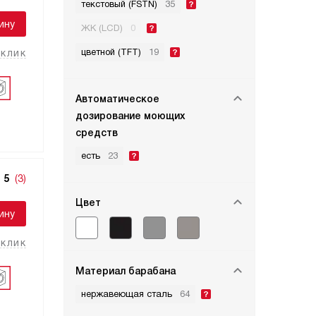
текстовый (FSTN)
35
ину
ЖК (LCD)
0
цветной (TFT)
19
 клик
Автоматическое
дозирование моющих
средств
есть
23
5
(3)
Цвет
ину
 клик
Материал барабана
нержавеющая сталь
64