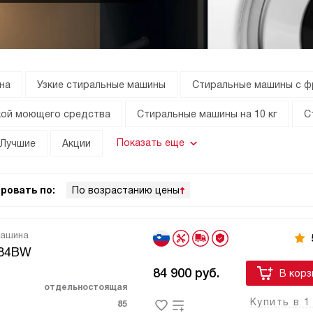
на
Узкие стиральные машины
Стиральные машины с ф
кой моющего средства
Стиральные машины на 10 кг
С
Показать еще
Лучшие
Акции
ровать по:
По возрастанию цены
машина
084BW
84 900
руб.
В корз
отдельностоящая
Купить в 1
85