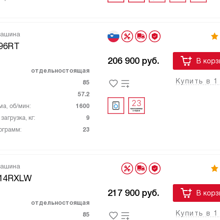
машина
96RT
206 900
руб.
В корз
отдельностоящая
Купить в 1
85
57.2
ма, об/мин:
1600
агрузка, кг:
9
ограмм:
23
машина
14RXLW
217 900
руб.
В корз
отдельностоящая
Купить в 1
85