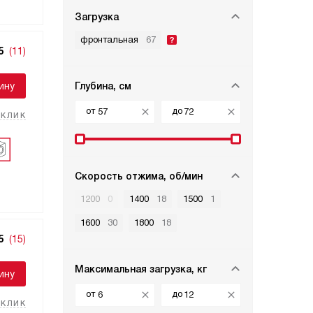
Загрузка
фронтальная
67
5
(11)
ину
Глубина, см
от
до
 клик
Скорость отжима, об/мин
1200
0
1400
18
1500
1
1600
30
1800
18
5
(15)
Максимальная загрузка, кг
ину
от
до
 клик