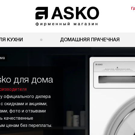
Г
ЛЯ КУХНИ
ДОМАШНЯЯ ПРАЧЕЧНАЯ
ома
ko для дома
оизводителя
 у официального дилера
с скидками и акциями,
ами, фото и отзывами
ь качественные
ым ценам без переплаты.