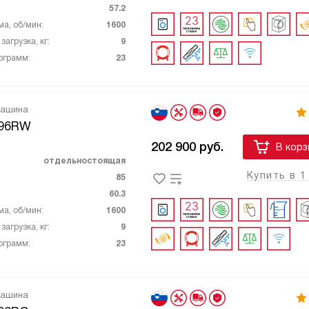
57.2
ма, об/мин:
1600
агрузка, кг:
9
ограмм:
23
машина
096RW
202 900
руб.
В корз
отдельностоящая
Купить в 1
85
60.3
ма, об/мин:
1600
агрузка, кг:
9
ограмм:
23
машина