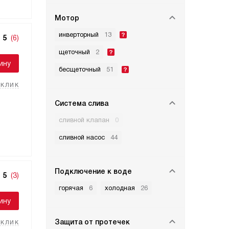
Мотор
инверторный
13
5
(6)
щеточный
2
ину
бесщеточный
51
 клик
Система слива
сливной клапан
0
сливной насос
44
Подключение к воде
5
(3)
горячая
6
холодная
26
ину
 клик
Защита от протечек