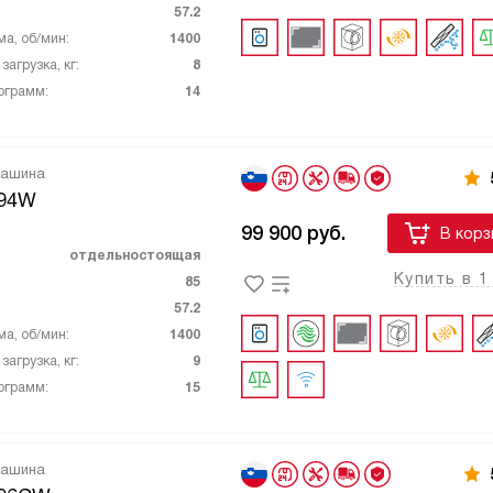
57.2
ма, об/мин:
1400
агрузка, кг:
8
ограмм:
14
машина
94W
99 900
руб.
В корз
отдельностоящая
Купить в 1
85
57.2
ма, об/мин:
1400
агрузка, кг:
9
ограмм:
15
машина