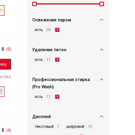
Освежение паром
есть
29
5
(6)
Удаление пятен
есть
11
ину
 клик
Профессиональная стирка
(Pro Wash)
есть
17
Дисплей
текстовый
1
цифровой
12
5
(4)