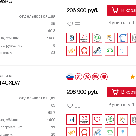
96RG
206 900
руб.
В корз
отдельностоящая
Купить в 1
85
60.3
ма, об/мин:
1600
агрузка, кг:
9
ограмм:
23
машина
14CXLW
206 900
руб.
В корз
отдельностоящая
Купить в 1
85
68.7
ма, об/мин:
1400
агрузка, кг:
11
ограмм:
23