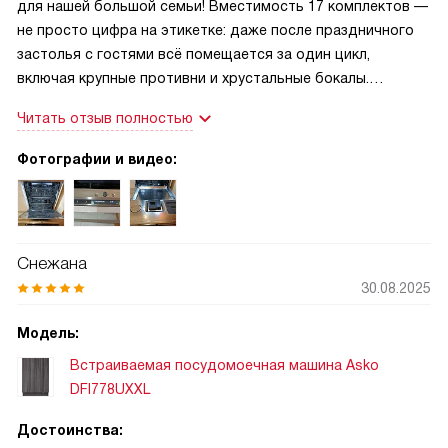
для нашей большой семьи! Вместимость 17 комплектов —
не просто цифра на этикетке: даже после праздничного
застолья с гостями всё помещается за один цикл,
включая крупные противни и хрустальные бокалы.
Особенно в восторге от системы автоматического
Читать отзыв полностью
дозирования моющих средств ADS — больше не нужно
каждый раз отмерять таблетки или гель, машина сама
Фотографии и видео:
определяет оптимальное количество, и посуда выходит
идеально чистой без разводов. Автоматическое
открывание двери в финале программы стало для меня
неожиданным подарком: пар мягко выходит, сушка
Снежана
получается естественной и бережной, даже пластиковые
30.08.2025
контейнеры высыхают полностью. Отдельно отмечу тихую
работу в ночном режиме — запускаю её перед сном, а
Модель:
утром встречаю кухню без звуков и с идеально вымытой
Встраиваемая посудомоечная машина Asko
посудой. Технологии PowerZone с зонами усиленной мойки
DFI778UXXL
отлично справляются с пригоревшим на сковородках, что
раньше вызывало у меня стресс.
Достоинства: