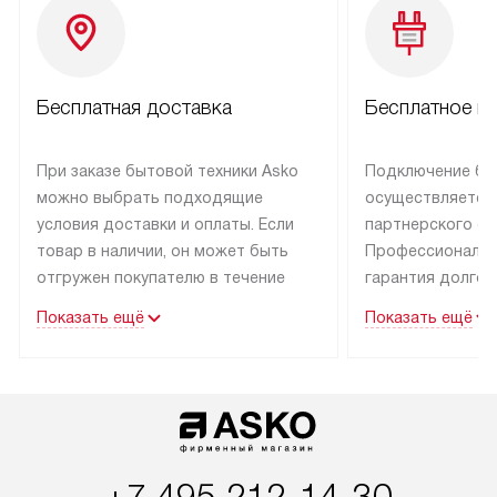
Бесплатная доставка
Бесплатное п
При заказе бытовой техники Asko
Подключение бы
можно выбрать подходящие
осуществляется
условия доставки и оплаты. Если
партнерского се
товар в наличии, он может быть
Профессиональн
отгружен покупателю в течение
гарантия долгой
трех дней.
эксплуатации тех
Показать ещё
Показать ещё
Техника со специальным лейблом
В Москве и Санк
доставляется бесплатно
техника со спец
по Москве. Выезд за МКАД
подключается б
оплачивается дополнительно.
мастера за МКА
Возможна доставка товаров
за дополнительн
по России.