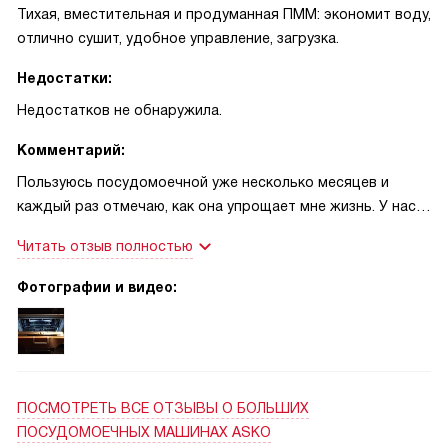
Тихая, вместительная и продуманная ПММ: экономит воду,
отлично сушит, удобное управление, загрузка.
Недостатки:
Недостатков не обнаружила.
Комментарий:
Пользуюсь посудомоечной уже несколько месяцев и
каждый раз отмечаю, как она упрощает мне жизнь. У нас
часто собираются гости, и после ужина раньше
Читать отзыв полностью
приходилось отмывать гору тарелок вручную — теперь
это не про меня. Однажды был семейный обед с
Фотографии и видео:
несколькими сковородками и бокалами для вина; я
загрузила всё, включила ускорённую программу, пошла
заниматься подготовкой десерта, а вернувшись, увидела
идеально вымытую и сухую посуду. Особенно радует
тихая работа — можно разговаривать на кухне или
ПОСМОТРЕТЬ ВСЕ ОТЗЫВЫ
О БОЛЬШИХ
смотреть фильм, пока машина работает; шум почти не
ПОСУДОМОЕЧНЫХ МАШИНАХ ASKO
мешает.