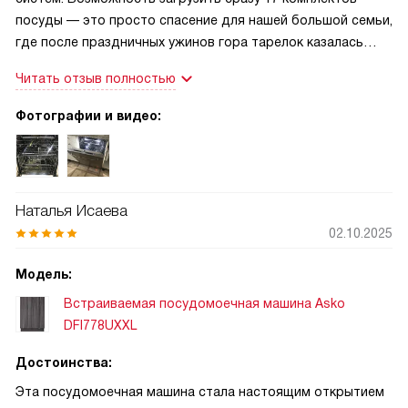
посуды — это просто спасение для нашей большой семьи,
где после праздничных ужинов гора тарелок казалась
непреодолимой. Особенно хочу выделить систему корзин
Читать отзыв полностью
Flexiracks™: они настолько гибкие, что позволяют с
легкостью разместить не только стандартные тарелки, но
Фотографии и видео:
и огромные противни, высокие бокалы или кастрюли,
которые раньше приходилось мыть вручную. Отдельного
восторга заслуживает функция автоматического
открывания двери Push to open и система сушки Turbo в
Наталья Исаева
сочетании с автооткрытием. Посуда вынимается
02.10.2025
абсолютно сухой, даже пластиковые контейнеры, что
ранее было моей главной болью. Также нельзя не
Модель:
отметить тихую работу и наличие ночной программы,
Встраиваемая посудомоечная машина Asko
которая позволяет запускать машину, не боясь разбудить
DFI778UXXL
домочадцев.
Достоинства:
Эта посудомоечная машина стала настоящим открытием