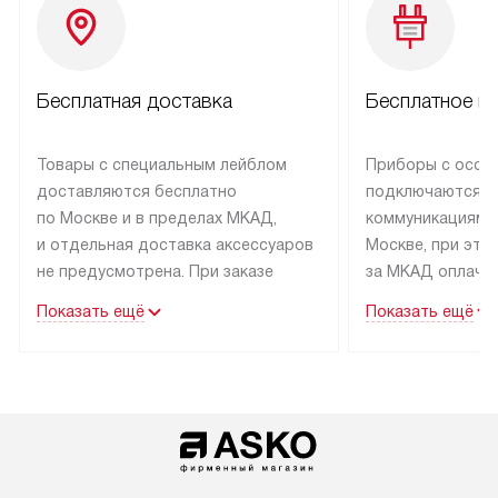
Бесплатная доставка
Бесплатное п
Товары с специальным лейблом
Приборы с особ
доставляются бесплатно
подключаются к
по Москве и в пределах МКАД,
коммуникациям 
и отдельная доставка аксессуаров
Москве, при это
не предусмотрена. При заказе
за МКАД оплачив
бытовой техники от Asko,
Специалисты сер
Показать ещё
Показать ещё
рекомендуем обсудить
партнера заним
с менеджером удобное время
подключением б
доставки и способ оплаты. Товары
Asko. Установка
со статусом «В наличии» могут
техники осущест
быть отправлены покупателю
за отдельную пла
в течение трех дней. Если вам
и дополнительны
интересен товар «Под заказ»,
по монтажу опла