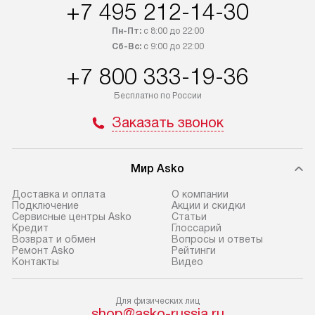
+7 495 212-14-30
обсудите возможность его
прайсу. Сервис 
приобретения с менеджером сайта.
гарантию 1 год 
Пн-Пт:
с 8:00 до 22:00
Товары с специальным лейблом
работы и испол
Сб-Вс:
с 9:00 до 22:00
доставляются бесплатно
материалы. Про
+7 800 333-19-36
по Москве в пределах МКАД,
установление, п
и отдельная доставка аксессуаров
и регулярное об
Бесплатно по России
не предусмотрена. Доставка
обеспечивают п
Заказать звонок
в Санкт-Петербург и другие
и эффективную 
регионы осуществляется через
техники, предо
транспортную компанию. После
ошибки и прежд
Мир Asko
100% предоплаты мы бесплатно
Готовые коммун
Доставка и оплата
О компании
доставляем заказ
Подключение
Акции и скидки
предполагают, в
до представительства
Сервисные центры Asko
Статьи
от категории, на
Кредит
Глоссарий
транспортной компании в г. Москва.
Возврат и обмен
Вопросы и ответы
установленной р
Пожалуйста, уточняйте условия
Ремонт Asko
Рейтинги
к воде, крана и 
Контакты
Видео
доставки у менеджера при
слива. Стандарт
оформлении заказа.
включает в себя:
Для физических лиц
В оговоренный день служба
транспортировоч
shop@asko-russia.ru