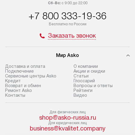
приобретения с менеджером сайта.
гарантию 1 год 
Сб-Вс:
с 9:00 до 22:00
Товары с специальным лейблом
работы и испол
+7 800 333-19-36
доставляются бесплатно
материалы. Про
по Москве в пределах МКАД,
установление, п
Бесплатно по России
и отдельная доставка аксессуаров
и регулярное об
Заказать звонок
не предусмотрена. Доставка
обеспечивают п
в Санкт-Петербург и другие
и эффективную 
регионы осуществляется через
техники, предо
Мир Asko
транспортную компанию. После
ошибки и прежд
100% предоплаты мы бесплатно
Доставка и оплата
О компании
Готовые коммун
Подключение
Акции и скидки
доставляем заказ
Сервисные центры Asko
Статьи
предполагают, в
до представительства
Кредит
Глоссарий
от категории, на
Возврат и обмен
Вопросы и ответы
транспортной компании в г. Москва.
Ремонт Asko
Рейтинги
установленной р
Пожалуйста, уточняйте условия
Контакты
Видео
к воде, крана и 
доставки у менеджера при
слива. Стандарт
оформлении заказа.
Для физических лиц
включает в себя:
shop@asko-russia.ru
В оговоренный день служба
транспортировоч
Для юридических лиц
business@kvalitet.company
доставки доставит упакованный
разблокировку п