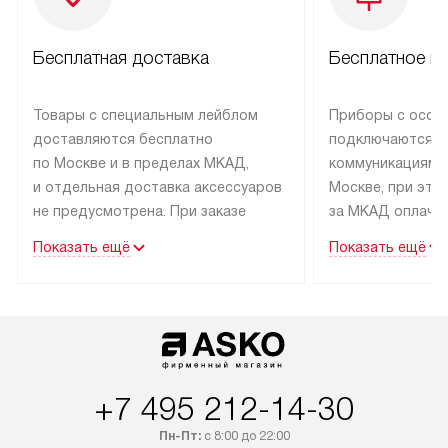
Бесплатная доставка
Бесплатное п
Товары с специальным лейблом
Приборы с особ
доставляются бесплатно
подключаются к
по Москве и в пределах МКАД,
коммуникациям 
и отдельная доставка аксессуаров
Москве, при это
не предусмотрена. При заказе
за МКАД оплачив
бытовой техники от Asko,
Специалисты сер
Показать ещё
Показать ещё
рекомендуем обсудить
партнера заним
с менеджером удобное время
подключением б
доставки и способ оплаты. Товары
Asko. Установка
со статусом «В наличии» могут
техники осущест
быть отправлены покупателю
за отдельную пла
в течение трех дней. Если вам
и дополнительны
+7 495 212-14-30
интересен товар «Под заказ»,
по монтажу опла
обсудите возможность его
прайсу. Сервис 
Пн-Пт:
с 8:00 до 22:00