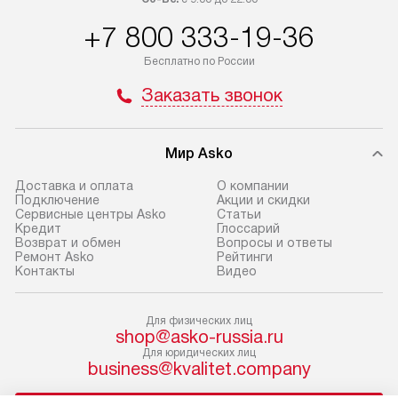
Товары с специальным лейблом
работы и испол
+7 800 333-19-36
доставляются бесплатно
материалы. Про
по Москве в пределах МКАД,
установление, п
Бесплатно по России
и отдельная доставка аксессуаров
и регулярное об
Заказать звонок
не предусмотрена. Доставка
обеспечивают п
в Санкт-Петербург и другие
и эффективную 
регионы осуществляется через
техники, предо
Мир Asko
транспортную компанию. После
ошибки и прежд
100% предоплаты мы бесплатно
Доставка и оплата
О компании
Готовые коммун
Подключение
Акции и скидки
доставляем заказ
Сервисные центры Asko
Статьи
предполагают, в
до представительства
Кредит
Глоссарий
от категории, на
Возврат и обмен
Вопросы и ответы
транспортной компании в г. Москва.
Ремонт Asko
Рейтинги
установленной р
Пожалуйста, уточняйте условия
Контакты
Видео
к воде, крана и 
доставки у менеджера при
слива. Стандарт
оформлении заказа.
Для физических лиц
включает в себя:
shop@asko-russia.ru
В оговоренный день служба
транспортировоч
Для юридических лиц
business@kvalitet.company
доставки доставит упакованный
разблокировку п
прибор до двери или прихожей.
соединение отде