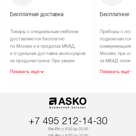
Бесплатная доставка
Бесплатное п
Товары с специальным лейблом
Приборы с особ
доставляются бесплатно
подключаются к
по Москве и в пределах МКАД,
коммуникациям 
и отдельная доставка аксессуаров
Москве, при это
не предусмотрена. При заказе
за МКАД оплачив
бытовой техники от Asko,
Специалисты сер
Показать ещё
Показать ещё
рекомендуем обсудить
партнера заним
с менеджером удобное время
подключением б
доставки и способ оплаты. Товары
Asko. Установка
со статусом «В наличии» могут
техники осущест
быть отправлены покупателю
за отдельную пла
в течение трех дней. Если вам
и дополнительны
+7 495 212-14-30
интересен товар «Под заказ»,
по монтажу опла
обсудите возможность его
прайсу. Сервис 
Пн-Пт:
с 8:00 до 22:00
приобретения с менеджером сайта.
гарантию 1 год 
Сб-Вс:
с 9:00 до 22:00