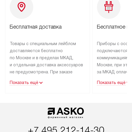
Бесплатная доставка
Бесплатное п
Товары с специальным лейблом
Приборы с особ
доставляются бесплатно
подключаются к
по Москве и в пределах МКАД,
коммуникациям 
и отдельная доставка аксессуаров
Москве, при это
не предусмотрена. При заказе
за МКАД оплачив
бытовой техники от Asko,
Специалисты сер
Показать ещё
Показать ещё
рекомендуем обсудить
партнера заним
с менеджером удобное время
подключением б
доставки и способ оплаты. Товары
Asko. Установка
со статусом «В наличии» могут
техники осущест
быть отправлены покупателю
за отдельную пла
в течение трех дней. Если вам
и дополнительны
+7 495 212-14-30
интересен товар «Под заказ»,
по монтажу опла