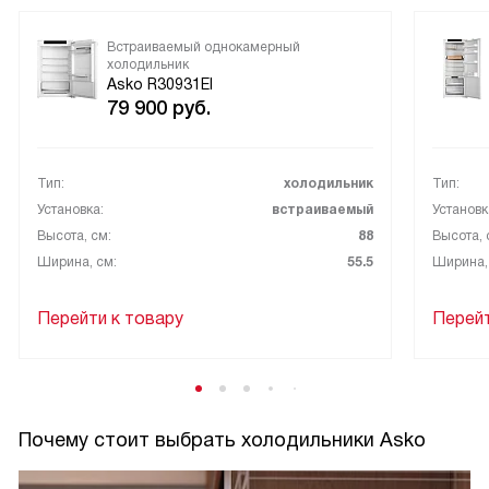
Встраиваемый однокамерный
холодильник
Asko R30931EI
79 900
руб.
Тип:
холодильник
Тип:
Установка:
встраиваемый
Установк
Высота, см:
88
Высота, 
Ширина, см:
55.5
Ширина,
Перейти к товару
Перейт
Почему стоит выбрать холодильники Asko