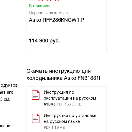
В наличии
В нали
Морозильная камера
Морози
Asko RFF286KNCW1.P
Asko
114 900
руб.
124 9
Скачать инструкцию для
холодильника
Asko FN31831I
родуктов
ает его
Инструкция по
эксплуатации на русском
5 см,
языке
PDF, 486.55 KB
Инструкция по установке
на русском языке
вление
PDF, 1.19 MB