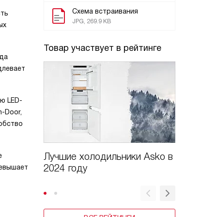
Схема встраивания
сть
JPG, 269.9 KB
ых
Товар участвует в рейтинге
ьда
длевает
ю LED-
-Door,
добство
Лучшие холодильники Asko в
Рейтин
е
2024 году
холоди
ревышает
по цене
году