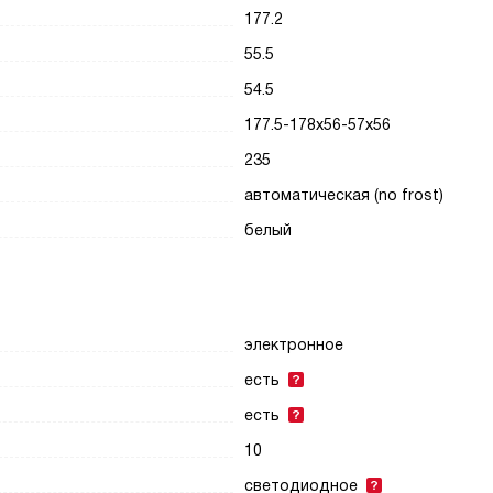
177.2
55.5
54.5
177.5-178х56-57х56
235
автоматическая (no frost)
белый
электронное
есть
есть
10
светодиодное