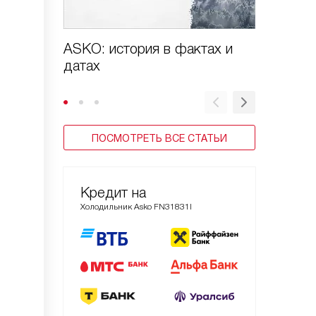
ASKO: история в фактах и
Виды х
датах
ПОСМОТРЕТЬ ВСЕ СТАТЬИ
Кредит на
Холодильник Asko FN31831I