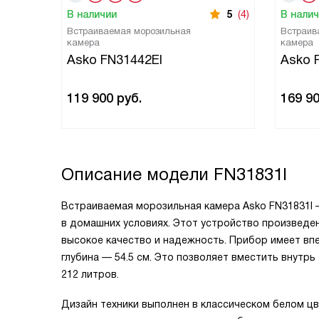
В наличии
5
(4)
В нали
Встраиваемая морозильная
Встраив
камера
камера
Asko FN31442EI
Asko 
119 900
руб.
169 9
Описание модели
FN31831I
Встраиваемая морозильная камера Asko FN31831I 
в домашних условиях. Этот устройство произведен
высокое качество и надежность. Прибор имеет впе
глубина — 54.5 см. Это позволяет вместить внутр
212 литров.
Дизайн техники выполнен в классическом белом цв