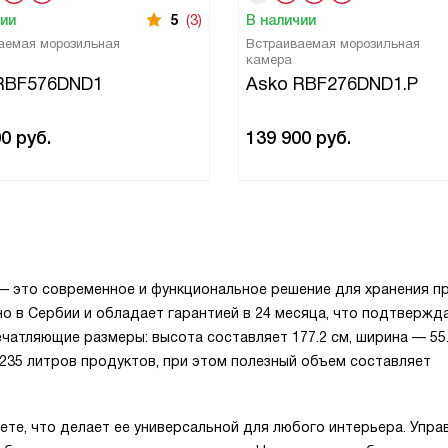
чии
5
(3)
В наличии
аемая морозильная
Встраиваемая морозильная
камера
RBF576DND1
Asko RBF276DND1.P
00
руб.
139 900
руб.
— это современное и функциональное решение для хранения п
о в Сербии и обладает гарантией в 24 месяца, что подтвержд
чатляющие размеры: высота составляет 177.2 см, ширина — 55.
ь 235 литров продуктов, при этом полезный объем составляет
ете, что делает ее универсальной для любого интерьера. Упра