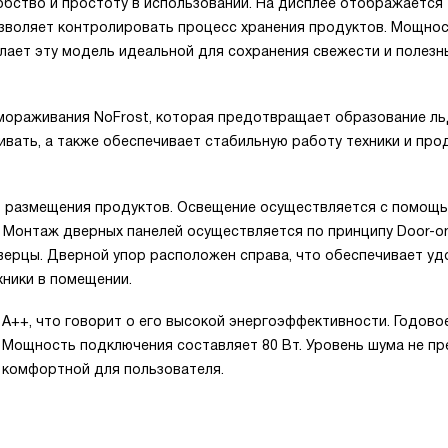
обство и простоту в использовании. На дисплее отображается
озволяет контролировать процесс хранения продуктов. Мощно
делает эту модель идеальной для сохранения свежести и полезн
мораживания NoFrost, которая предотвращает образование л
вать, а также обеспечивает стабильную работу техники и про
о размещения продуктов. Освещение осуществляется с помощь
. Монтаж дверных панелей осуществляется по принципу Door-on
верцы. Дверной упор расположен справа, что обеспечивает у
хники в помещении.
А++, что говорит о его высокой энергоэффективности. Годово
. Мощность подключения составляет 80 Вт. Уровень шума не п
о комфортной для пользователя.