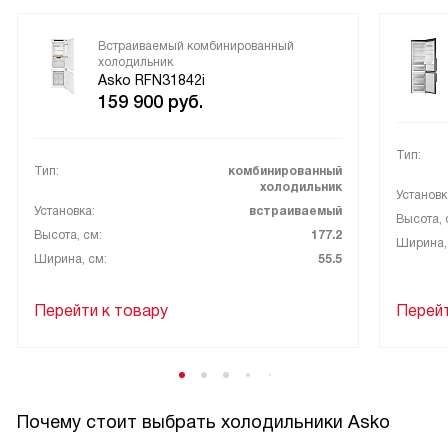
Встраиваемый комбинированный
холодильник
Asko RFN31842i
159 900
руб.
Тип:
Тип:
комбинированный
холодильник
Установк
Установка:
встраиваемый
Высота, 
Высота, см:
177.2
Ширина,
Ширина, см:
55.5
Перейти к товару
Перейт
Почему стоит выбрать холодильники Asko