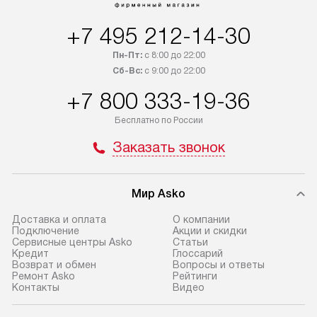
в течение трех дней. Если вам
и дополнительны
+7 495 212-14-30
интересен товар «Под заказ»,
по монтажу опла
обсудите возможность его
прайсу. Сервис 
Пн-Пт:
с 8:00 до 22:00
приобретения с менеджером сайта.
гарантию 1 год 
Сб-Вс:
с 9:00 до 22:00
Товары с специальным лейблом
работы и испол
+7 800 333-19-36
доставляются бесплатно
материалы. Про
по Москве в пределах МКАД,
установление, п
Бесплатно по России
и отдельная доставка аксессуаров
и регулярное об
Заказать звонок
не предусмотрена. Доставка
обеспечивают п
в Санкт-Петербург и другие
и эффективную 
регионы осуществляется через
техники, предо
Мир Asko
транспортную компанию. После
ошибки и прежд
100% предоплаты мы бесплатно
Доставка и оплата
О компании
Готовые коммун
Подключение
Акции и скидки
доставляем заказ
Сервисные центры Asko
Статьи
предполагают, в
до представительства
Кредит
Глоссарий
от категории, на
Возврат и обмен
Вопросы и ответы
транспортной компании в г. Москва.
Ремонт Asko
Рейтинги
установленной р
Пожалуйста, уточняйте условия
Контакты
Видео
к воде, крана и 
доставки у менеджера при
слива. Стандарт