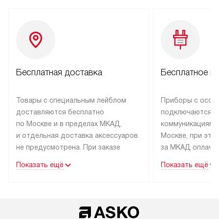
Бесплатная доставка
Бесплатное п
Товары с специальным лейблом
Приборы с особ
доставляются бесплатно
подключаются к
по Москве и в пределах МКАД,
коммуникациям 
и отдельная доставка аксессуаров
Москве, при это
не предусмотрена. При заказе
за МКАД оплачив
бытовой техники от Asko,
Специалисты сер
Показать ещё
Показать ещё
рекомендуем обсудить
партнера заним
с менеджером удобное время
подключением б
доставки и способ оплаты. Товары
Asko. Установка
со статусом «В наличии» могут
техники осущест
быть отправлены покупателю
за отдельную пла