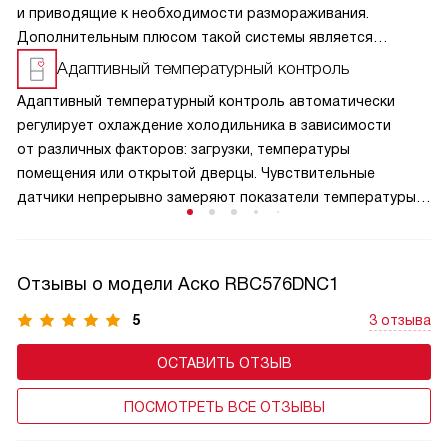
и приводящие к необходимости размораживания.
Дополнительным плюсом такой системы является
возможность включения режимов суперохлаждения
Адаптивный температурный контроль
и суперзаморозки.
Адаптивный температурный контроль автоматически
регулирует охлаждение холодильника в зависимости
от различных факторов: загрузки, температуры
помещения или открытой дверцы. Чувствительные
датчики непрерывно замеряют показатели температуры
внутри камеры и анализируют данные. На их основе
система решает, какое количество холода должно быть
произведено для поддержания идеального
Отзывы о модели Аско RBC576DNC1
микроклимата.
5
3 отзыва
ОСТАВИТЬ ОТЗЫВ
ПОСМОТРЕТЬ ВСЕ ОТЗЫВЫ