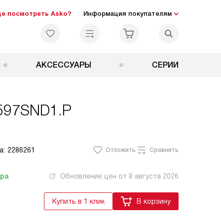
де посмотреть Asko?
Информация покупателям
АКСЕССУАРЫ
СЕРИИ
597SND1.P
а:
2286261
Отложить
Сравнить
тра
Обновление цен от
8 августа 2026
Купить в 1 клик
В корзину