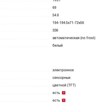
193.7
69
54.6
194-194.5х71-72х56
336
автоматическая (no frost)
белый
электронное
сенсорные
цветной (TFT)
есть
есть