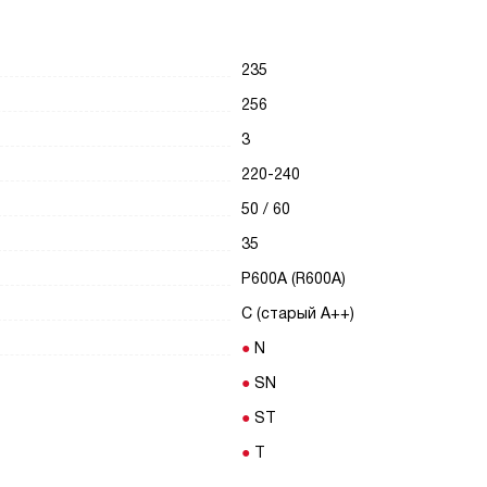
235
256
3
220-240
50 / 60
35
Р600А (R600A)
C (старый A++)
N
SN
ST
T