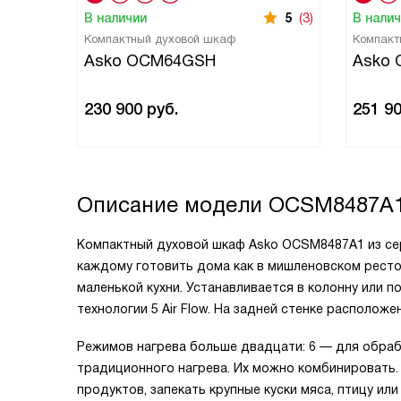
В наличии
5
(3)
В нали
Компактный духовой шкаф
Компакт
Asko OCM64GSH
Asko
230 900
руб.
251 9
Описание модели
OCSM8487A
Компактный духовой шкаф Asko OCSM8487A1 из се
каждому готовить дома как в мишленовском ресто
маленькой кухни. Устанавливается в колонну или
технологии 5 Air Flow. На задней стенке располож
Режимов нагрева больше двадцати: 6 — для обраб
традиционного нагрева. Их можно комбинировать. 
продуктов, запекать крупные куски мяса, птицу ил