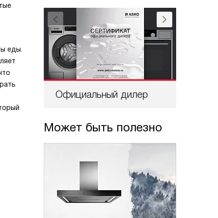
атые
ды еды.
оляет
что
брать
Официальный дилер
Проф
оторый
Может быть полезно