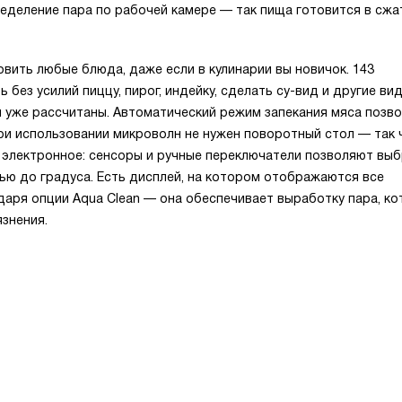
пределение пара по рабочей камере — так пища готовится в сж
ить любые блюда, даже если в кулинарии вы новичок. 143
ез усилий пиццу, пирог, индейку, сделать су-вид и другие ви
 уже рассчитаны. Автоматический режим запекания мяса позв
ри использовании микроволн не нужен поворотный стол — так 
 электронное: сенсоры и ручные переключатели позволяют вы
ью до градуса. Есть дисплей, на котором отображаются все
одаря опции Aqua Clean — она обеспечивает выработку пара, к
язнения.