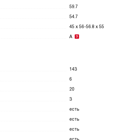
59.7
54.7
45 х 56-56.8 х 55
A
143
6
20
3
есть
есть
есть
есть