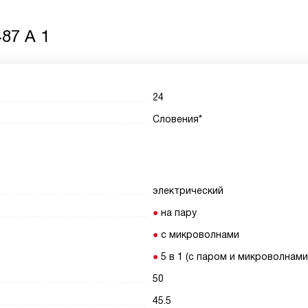
87 A 1
24
Словения*
электрический
на пару
с микроволнами
5 в 1 (с паром и микроволнами
50
45.5