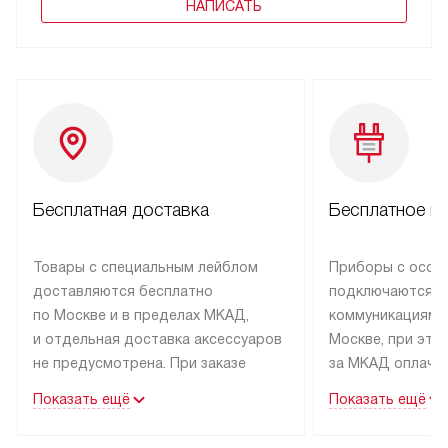
НАПИСАТЬ
Бесплатная доставка
Бесплатное п
Товары с специальным лейблом
Приборы с особ
доставляются бесплатно
подключаются к
по Москве и в пределах МКАД,
коммуникациям 
и отдельная доставка аксессуаров
Москве, при это
не предусмотрена. При заказе
за МКАД оплачив
бытовой техники от Asko,
Специалисты сер
Показать ещё
Показать ещё
рекомендуем обсудить
партнера заним
с менеджером удобное время
подключением б