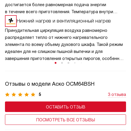
достигается более равномерная подача энергии
в течение всего приготовления. Температура внутри
продукта распределяется одинаково, что особенно
Нижний нагрев и вентиляционный нагрев
важно для деликатных ингредиентов и процесса
Принудительная циркуляция воздуха равномерно
размораживания. Продукты сохраняют вкус
распределяет тепло от нижнего нагревательного
и питательные вещества.
элемента по всему объему духового шкафа. Такой режим
идеален для не слишком пышной выпечки и для
завершения приготовления открытых пирогов, особенно
фруктово-ягодными начинками, а также любых блюд
в низких и средней высоты формочках.
Отзывы о модели Аско OCM64BSH
5
3 отзыва
ОСТАВИТЬ ОТЗЫВ
ПОСМОТРЕТЬ ВСЕ ОТЗЫВЫ