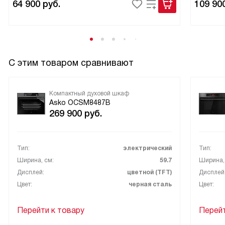
64 900
руб.
109 90
С этим товаром сравнивают
Компактный духовой шкаф
Asko OCSM8487B
269 900
руб.
Тип:
электрический
Тип:
Ширина, см:
59.7
Ширина,
Дисплей:
цветной (TFT)
Дисплей
Цвет:
черная сталь
Цвет:
Перейти к товару
Перейт