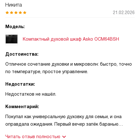
Никита
21.02.2026
Модель:
Компактный духовой шкаф Asko OCM64BSH
Достоинства:
Отличное сочетание духовки и микроволн: быстро, точно
по температуре, простое управление.
Недостатки:
Недостатков не нашёл.
Комментарий:
Покупал как универсальную духовку для семьи, и она
оправдала ожидания. Первый вечер запёк баранью
лопатку на режиме AirFry с термощупом — мясо
Читать отзыв полностью
получилось идеально! Точная настройка по системе дала