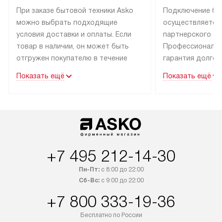
При заказе бытовой техники Asko
Подключение бы
можно выбрать подходящие
осуществляется
условия доставки и оплаты. Если
партнерского се
товар в наличии, он может быть
Профессиональн
отгружен покупателю в течение
гарантия долгой
трех дней.
эксплуатации тех
Показать ещё
Показать ещё
Техника со специальным лейблом
В Москве и Санк
доставляется бесплатно
техника со спец
по Москве. Выезд за МКАД
подключается б
оплачивается дополнительно.
мастера за МКА
Возможна доставка товаров
за дополнительн
по России.
+7 495 212-14-30
Пн-Пт:
с 8:00 до 22:00
Сб-Вс:
с 9:00 до 22:00
+7 800 333-19-36
Бесплатно по России