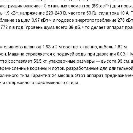
конструкция включает 8 стальных элементов (8Steel™) для пов
.9 кВт, напряжение 220-240 В, частота 50 Гц, сила тока 10 А.
ление за цикл 0.97 кВт·ч и годовое энергопотребление 276 кВт
772 л в год. Уровень шума всего 38 дБ, что делает аппарат пр
сливного шлангов 1.63 и 2 м соответственно, кабель 1.82 м,
он. Машина справляется с подачей воды при давлении 0.03-1 
тто составляет 53.5 кг; упаковочные размеры — высота 93 см, 
 перечисленные корзины и лоток, разработанные для длительно
личного типа. Гарантия: 24 месяца. Этот аппарат предназначе
и и сдержанного современного стиля.