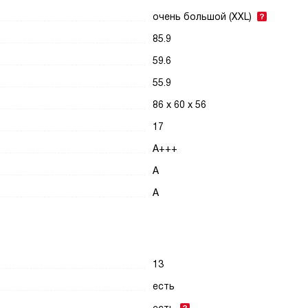
очень большой (XXL)
85.9
59.6
55.9
86 х 60 х 56
17
A+++
A
A
13
есть