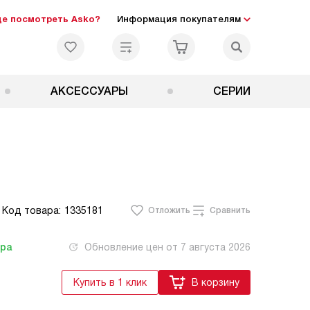
де посмотреть Asko?
Информация покупателям
АКСЕССУАРЫ
СЕРИИ
1
1
Код товара:
1335181
Отложить
Сравнить
тра
Обновление цен от
7 августа 2026
Купить в 1 клик
В корзину