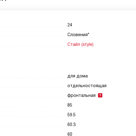
24
Словения*
Стайл (style)
для дома
отдельностоящая
фронтальная
85
59.5
60.3
60