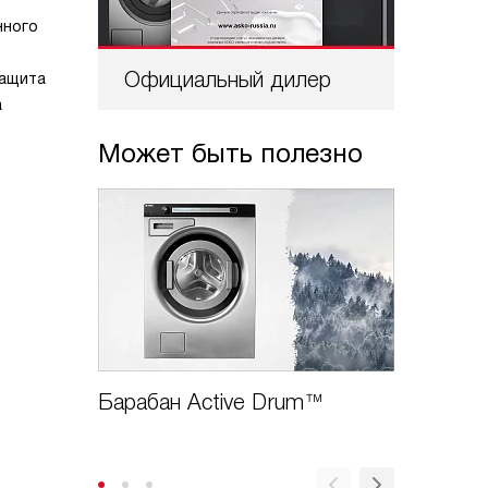
нного
Официальный дилер
Проф
защита
а
Может быть полезно
Барабан Active Drum™
Блокир
зачем?