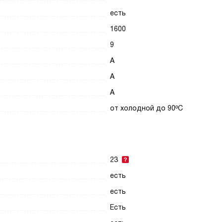
есть
1600
9
A
A
A
от холодной до 90ºC
23
есть
есть
Есть