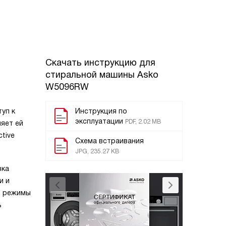
Скачать инструкцию для
стиральной машины
Asko
W5096RW
уп к
Инструкция по
эксплуатации
PDF, 2.02 MB
ляет ей
tive
Схема встраивания
JPG, 235.27 KB
зка
и и
я режимы
ь