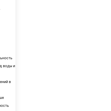
а
льность
д воды и
ений в
ьше
ность