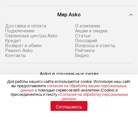
Мир Asko
Доставка и оплата
О компании
Подключение
Акции и скидки
Сервисные центры Asko
Статьи
Кредит
Глоссарий
Возврат и обмен
Вопросы и ответы
Ремонт Asko
Рейтинги
Контакты
Видео
Asko в социальных сетях
Для работы нашего сайта используются cookie. Используя наш сайт,
вы предоставляете
согласие на обработку ваших персональных
данных
с помощью сервисов веб-аналитики (Cookie) и
присоединяетесь к тексту «
Согласия на обработку персональных
данных
»
Для физических лиц
shop@asko-russia.ru
Соглашаюсь
Для юридических лиц
business@kvalitet.company
НАПИСАТЬ РУКОВОДСТВУ