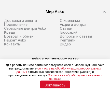
Мир Asko
Доставка и оплата
О компании
Подключение
Акции и скидки
Сервисные центры Asko
Статьи
Кредит
Глоссарий
Возврат и обмен
Вопросы и ответы
Ремонт Asko
Рейтинги
Контакты
Видео
Asko в социальных сетях
Для работы нашего сайта используются cookie. Используя наш сайт,
вы предоставляете
согласие на обработку ваших персональных
данных
с помощью сервисов веб-аналитики (Cookie) и
присоединяетесь к тексту «
Согласия на обработку персональных
данных
»
Для физических лиц
shop@asko-russia.ru
Соглашаюсь
Для юридических лиц
business@kvalitet.company
НАПИСАТЬ РУКОВОДСТВУ