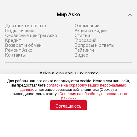
Мир Asko
Доставка и оплата
О компании
Подключение
Акции и скидки
Сервисные центры Asko
Статьи
Кредит
Глоссарий
Возврат и обмен
Вопросы и ответы
Ремонт Asko
Рейтинги
Контакты
Видео
Asko в социальных сетях
Для работы нашего сайта используются cookie. Используя наш сайт,
вы предоставляете
согласие на обработку ваших персональных
данных
с помощью сервисов веб-аналитики (Cookie) и
присоединяетесь к тексту «
Согласия на обработку персональных
данных
»
Для физических лиц
shop@asko-russia.ru
Соглашаюсь
Для юридических лиц
business@kvalitet.company
НАПИСАТЬ РУКОВОДСТВУ