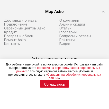
Мир Asko
Доставка и оплата
О компании
Подключение
Акции и скидки
Сервисные центры Asko
Статьи
Кредит
Глоссарий
Возврат и обмен
Вопросы и ответы
Ремонт Asko
Рейтинги
Контакты
Видео
Asko в социальных сетях
Для работы нашего сайта используются cookie. Используя наш сайт,
вы предоставляете
согласие на обработку ваших персональных
данных
с помощью сервисов веб-аналитики (Cookie) и
присоединяетесь к тексту «
Согласия на обработку персональных
данных
»
Для физических лиц
shop@asko-russia.ru
Соглашаюсь
Для юридических лиц
business@kvalitet.company
НАПИСАТЬ РУКОВОДСТВУ