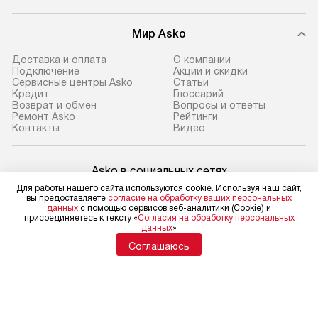
Мир Asko
Доставка и оплата
О компании
Подключение
Акции и скидки
Сервисные центры Asko
Статьи
Кредит
Глоссарий
Возврат и обмен
Вопросы и ответы
Ремонт Asko
Рейтинги
Контакты
Видео
Asko в социальных сетях
Для работы нашего сайта используются cookie. Используя наш сайт,
вы предоставляете
согласие на обработку ваших персональных
данных
с помощью сервисов веб-аналитики (Cookie) и
присоединяетесь к тексту «
Согласия на обработку персональных
данных
»
Для физических лиц
shop@asko-russia.ru
Соглашаюсь
Для юридических лиц
business@kvalitet.company
НАПИСАТЬ РУКОВОДСТВУ