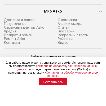
Мир Asko
Доставка и оплата
О компании
Подключение
Акции и скидки
Сервисные центры Asko
Статьи
Кредит
Глоссарий
Возврат и обмен
Вопросы и ответы
Ремонт Asko
Рейтинги
Контакты
Видео
Asko в социальных сетях
Для работы нашего сайта используются cookie. Используя наш сайт,
вы предоставляете
согласие на обработку ваших персональных
данных
с помощью сервисов веб-аналитики (Cookie) и
присоединяетесь к тексту «
Согласия на обработку персональных
данных
»
Для физических лиц
shop@asko-russia.ru
Соглашаюсь
Для юридических лиц
business@kvalitet.company
НАПИСАТЬ РУКОВОДСТВУ