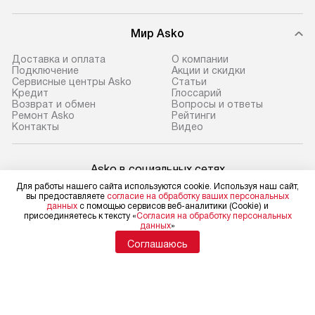
Мир Asko
Доставка и оплата
О компании
Подключение
Акции и скидки
Сервисные центры Asko
Статьи
Кредит
Глоссарий
Возврат и обмен
Вопросы и ответы
Ремонт Asko
Рейтинги
Контакты
Видео
Asko в социальных сетях
Для работы нашего сайта используются cookie. Используя наш сайт,
вы предоставляете
согласие на обработку ваших персональных
данных
с помощью сервисов веб-аналитики (Cookie) и
присоединяетесь к тексту «
Согласия на обработку персональных
данных
»
Для физических лиц
shop@asko-russia.ru
Соглашаюсь
Для юридических лиц
business@kvalitet.company
НАПИСАТЬ РУКОВОДСТВУ