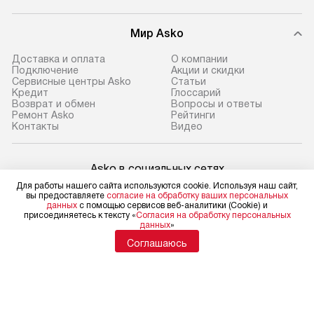
Мир Asko
Доставка и оплата
О компании
Подключение
Акции и скидки
Сервисные центры Asko
Статьи
Кредит
Глоссарий
Возврат и обмен
Вопросы и ответы
Ремонт Asko
Рейтинги
Контакты
Видео
Asko в социальных сетях
Для работы нашего сайта используются cookie. Используя наш сайт,
вы предоставляете
согласие на обработку ваших персональных
данных
с помощью сервисов веб-аналитики (Cookie) и
присоединяетесь к тексту «
Согласия на обработку персональных
данных
»
Для физических лиц
shop@asko-russia.ru
Соглашаюсь
Для юридических лиц
business@kvalitet.company
НАПИСАТЬ РУКОВОДСТВУ