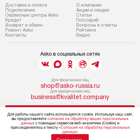
Доставка и оплата
О компании
Подключение
Акции и скидки
Сервисные центры Asko
Статьи
Кредит
Глоссарий
Возврат и обмен
Вопросы и ответы
Ремонт Asko
Рейтинги
Контакты
Видео
Asko в социальных сетях
Для физических лиц
shop@asko-russia.ru
Для юридических лиц
business@kvalitet.company
НАПИСАТЬ РУКОВОДСТВУ
Для работы нашего сайта используются cookie. Используя наш сайт,
вы предоставляете
согласие на обработку ваших персональных
данных
с помощью сервисов веб-аналитики (Cookie) и
Политика конфиденциальности
присоединяетесь к тексту «
Согласия на обработку персональных
данных
»
Условия продажи
Карта сайта