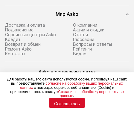
Мир Asko
Доставка и оплата
О компании
Подключение
Акции и скидки
Сервисные центры Asko
Статьи
Кредит
Глоссарий
Возврат и обмен
Вопросы и ответы
Ремонт Asko
Рейтинги
Контакты
Видео
Asko в социальных сетях
Для работы нашего сайта используются cookie. Используя наш сайт,
вы предоставляете
согласие на обработку ваших персональных
данных
с помощью сервисов веб-аналитики (Cookie) и
присоединяетесь к тексту «
Согласия на обработку персональных
данных
»
Для физических лиц
shop@asko-russia.ru
Соглашаюсь
Для юридических лиц
business@kvalitet.company
НАПИСАТЬ РУКОВОДСТВУ