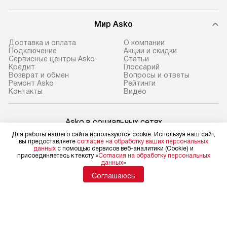
Мир Asko
Доставка и оплата
О компании
Подключение
Акции и скидки
Сервисные центры Asko
Статьи
Кредит
Глоссарий
Возврат и обмен
Вопросы и ответы
Ремонт Asko
Рейтинги
Контакты
Видео
Asko в социальных сетях
Для работы нашего сайта используются cookie. Используя наш сайт,
вы предоставляете
согласие на обработку ваших персональных
данных
с помощью сервисов веб-аналитики (Cookie) и
присоединяетесь к тексту «
Согласия на обработку персональных
данных
»
Для физических лиц
shop@asko-russia.ru
Соглашаюсь
Для юридических лиц
business@kvalitet.company
НАПИСАТЬ РУКОВОДСТВУ