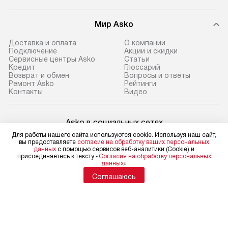
Мир Asko
Доставка и оплата
О компании
Подключение
Акции и скидки
Сервисные центры Asko
Статьи
Кредит
Глоссарий
Возврат и обмен
Вопросы и ответы
Ремонт Asko
Рейтинги
Контакты
Видео
Asko в социальных сетях
Для работы нашего сайта используются cookie. Используя наш сайт,
вы предоставляете
согласие на обработку ваших персональных
данных
с помощью сервисов веб-аналитики (Cookie) и
присоединяетесь к тексту «
Согласия на обработку персональных
данных
»
Для физических лиц
shop@asko-russia.ru
Соглашаюсь
Для юридических лиц
business@kvalitet.company
НАПИСАТЬ РУКОВОДСТВУ