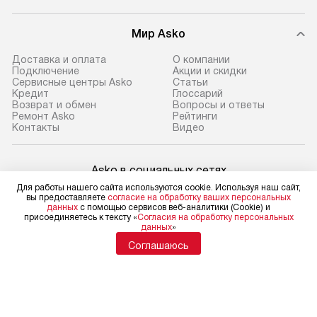
Мир Asko
Доставка и оплата
О компании
Подключение
Акции и скидки
Сервисные центры Asko
Статьи
Кредит
Глоссарий
Возврат и обмен
Вопросы и ответы
Ремонт Asko
Рейтинги
Контакты
Видео
Asko в социальных сетях
Для работы нашего сайта используются cookie. Используя наш сайт,
вы предоставляете
согласие на обработку ваших персональных
данных
с помощью сервисов веб-аналитики (Cookie) и
присоединяетесь к тексту «
Согласия на обработку персональных
данных
»
Для физических лиц
shop@asko-russia.ru
Соглашаюсь
Для юридических лиц
business@kvalitet.company
НАПИСАТЬ РУКОВОДСТВУ