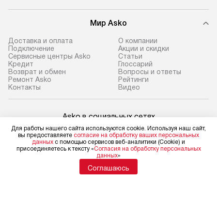
Мир Asko
Доставка и оплата
О компании
Подключение
Акции и скидки
Сервисные центры Asko
Статьи
Кредит
Глоссарий
Возврат и обмен
Вопросы и ответы
Ремонт Asko
Рейтинги
Контакты
Видео
Asko в социальных сетях
Для работы нашего сайта используются cookie. Используя наш сайт,
вы предоставляете
согласие на обработку ваших персональных
данных
с помощью сервисов веб-аналитики (Cookie) и
присоединяетесь к тексту «
Согласия на обработку персональных
данных
»
Для физических лиц
shop@asko-russia.ru
Соглашаюсь
Для юридических лиц
business@kvalitet.company
НАПИСАТЬ РУКОВОДСТВУ