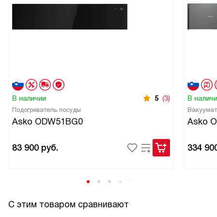
В наличии
5
(3)
В налич
Подогреватель посуды
Вакуумат
Asko ODW51BG0
Asko 
83 900
руб.
334 90
С этим товаром сравнивают