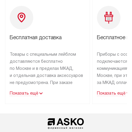
Бесплатная доставка
Бесплатное п
Товары с специальным лейблом
Приборы с особ
доставляются бесплатно
подключаются к
по Москве и в пределах МКАД,
коммуникациям 
и отдельная доставка аксессуаров
Москве, при это
не предусмотрена. При заказе
за МКАД оплачив
бытовой техники от Asko,
Специалисты сер
Показать ещё
Показать ещё
рекомендуем обсудить
партнера заним
с менеджером удобное время
подключением б
доставки и способ оплаты. Товары
Asko. Установка
со статусом «В наличии» могут
техники осущест
быть отправлены покупателю
за отдельную пла
в течение трех дней. Если вам
и дополнительны