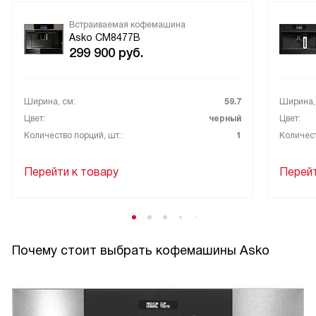
Встраиваемая кофемашина
Asko CM8477B
299 900
руб.
Ширина, см:
59.7
Ширина,
Цвет:
черный
Цвет:
Количество порций, шт.:
1
Количест
Перейти к товару
Перейт
Почему стоит выбрать кофемашины Asko