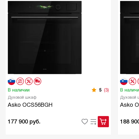
В наличии
5
(3)
В налич
Духовой шкаф
Духовой
Asko OCS56BGH
Asko 
177 900
руб.
188 90