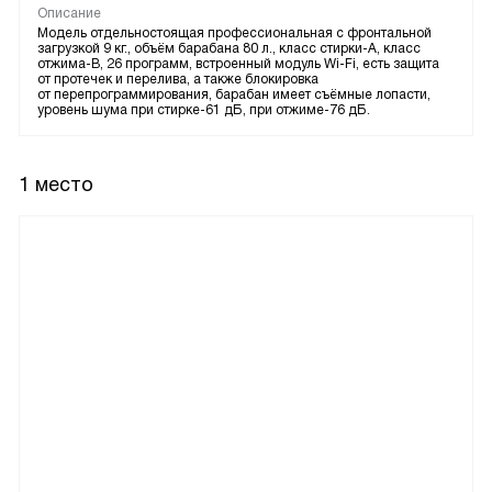
Описание
Модель отдельностоящая профессиональная с фронтальной
загрузкой 9 кг., объём барабана 80 л., класс стирки-A, класс
отжима-B, 26 программ, встроенный модуль Wi-Fi, есть защита
от протечек и перелива, а также блокировка
от перепрограммирования, барабан имеет съёмные лопасти,
уровень шума при стирке-61 дБ, при отжиме-76 дБ.
1 место