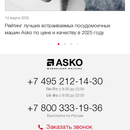
14 марта 2025
1
Рейтинг лучших встраиваемых посудомоечных
Р
машин Asko по цене и качеству в 2025 году
ц
+7 495 212-14-30
Пн-Пт:
с 8:00 до 22:00
Сб-Вс:
с 9:00 до 22:00
+7 800 333-19-36
Бесплатно по России
Заказать звонок