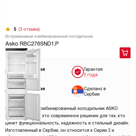
5
(3 отзыва)
Встраиваемый комбинированный холодильник
Asko RBC276SND1.P
109 900
руб.
Бесплатная
Гарантия
доставка
2 года
Бесплатная
Сделано в
установка
Сербии
Встраиваемый комбинированный холодильник ASKO
RBC276SND1-P – это современное решение для тех, кто
ценит функциональность, надежность и стильный дизайн.
Изготовленный в Сербии, он относится к Серии 2 и