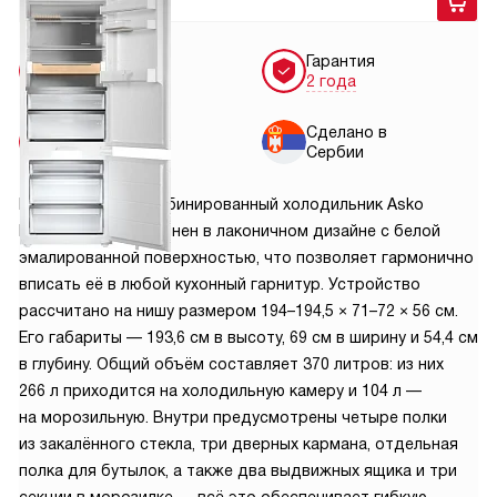
199 900
руб.
Бесплатная
Гарантия
доставка
2 года
Бесплатная
Сделано в
установка
Сербии
Встраиваемый комбинированный холодильник Asko
RBC597SND1 выполнен в лаконичном дизайне с белой
эмалированной поверхностью, что позволяет гармонично
вписать её в любой кухонный гарнитур. Устройство
рассчитано на нишу размером 194–194,5 × 71–72 × 56 см.
Его габариты — 193,6 см в высоту, 69 см в ширину и 54,4 см
в глубину. Общий объём составляет 370 литров: из них
266 л приходится на холодильную камеру и 104 л —
на морозильную. Внутри предусмотрены четыре полки
из закалённого стекла, три дверных кармана, отдельная
полка для бутылок, а также два выдвижных ящика и три