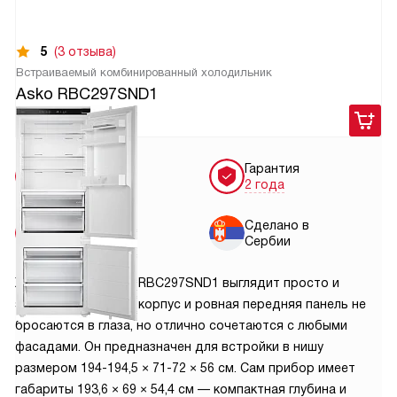
5
(3 отзыва)
Встраиваемый комбинированный холодильник
Asko RBC297SND1
169 900
руб.
Бесплатная
Гарантия
доставка
2 года
Бесплатная
Сделано в
установка
Сербии
Холодильник ASKO RBC297SND1 выглядит просто и
элегантно: светлый корпус и ровная передняя панель не
бросаются в глаза, но отлично сочетаются с любыми
фасадами. Он предназначен для встройки в нишу
размером 194-194,5 × 71-72 × 56 см. Сам прибор имеет
габариты 193,6 × 69 × 54,4 см — компактная глубина и