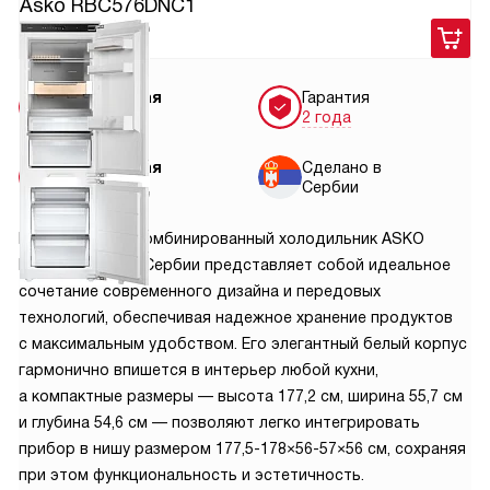
Asko RBC576DNC1
159 900
руб.
Бесплатная
Гарантия
доставка
2 года
Бесплатная
Сделано в
установка
Сербии
Встраиваемый комбинированный холодильник ASKO
RBC576DNC1 из Сербии представляет собой идеальное
сочетание современного дизайна и передовых
технологий, обеспечивая надежное хранение продуктов
с максимальным удобством. Его элегантный белый корпус
гармонично впишется в интерьер любой кухни,
а компактные размеры — высота 177,2 см, ширина 55,7 см
и глубина 54,6 см — позволяют легко интегрировать
прибор в нишу размером 177,5-178×56-57×56 см, сохраняя
при этом функциональность и эстетичность.