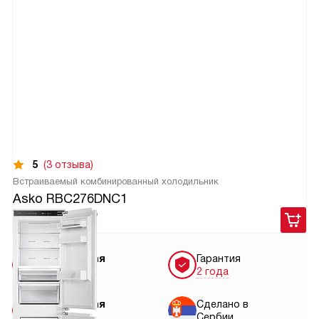
5
(3 отзыва)
Встраиваемый комбинированный холодильник
Asko RBC276DNC1
129 900
руб.
Бесплатная
Гарантия
доставка
2 года
Бесплатная
Сделано в
установка
Сербии