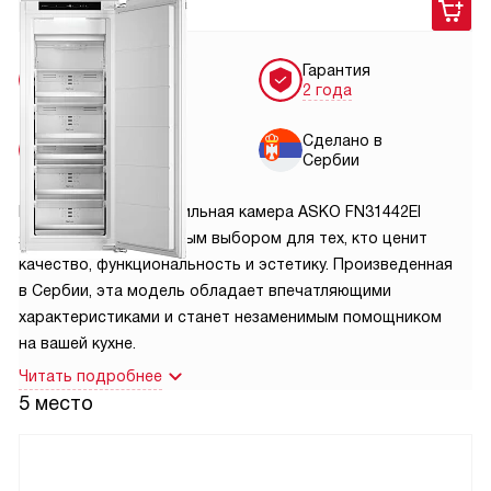
119 900
руб.
Бесплатная
Гарантия
доставка
2 года
Бесплатная
Сделано в
установка
Сербии
Встраиваемая морозильная камера ASKO FN31442EI
является превосходным выбором для тех, кто ценит
качество, функциональность и эстетику. Произведенная
в Сербии, эта модель обладает впечатляющими
характеристиками и станет незаменимым помощником
на вашей кухне.
Читать подробнее
5 место