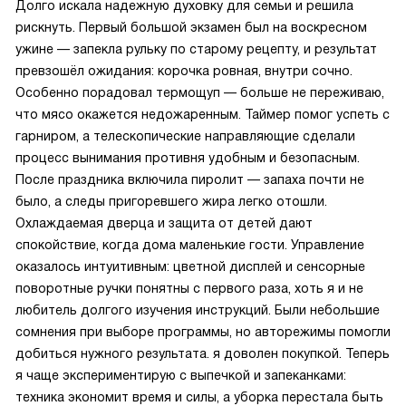
Долго искала надежную духовку для семьи и решила
рискнуть. Первый большой экзамен был на воскресном
ужине — запекла рульку по старому рецепту, и результат
превзошёл ожидания: корочка ровная, внутри сочно.
Особенно порадовал термощуп — больше не переживаю,
что мясо окажется недожаренным. Таймер помог успеть с
гарниром, а телескопические направляющие сделали
процесс вынимания противня удобным и безопасным.
После праздника включила пиролит — запаха почти не
было, а следы пригоревшего жира легко отошли.
Охлаждаемая дверца и защита от детей дают
спокойствие, когда дома маленькие гости. Управление
оказалось интуитивным: цветной дисплей и сенсорные
поворотные ручки понятны с первого раза, хоть я и не
любитель долгого изучения инструкций. Были небольшие
сомнения при выборе программы, но авторежимы помогли
добиться нужного результата. я доволен покупкой. Теперь
я чаще экспериментирую с выпечкой и запеканками:
техника экономит время и силы, а уборка перестала быть