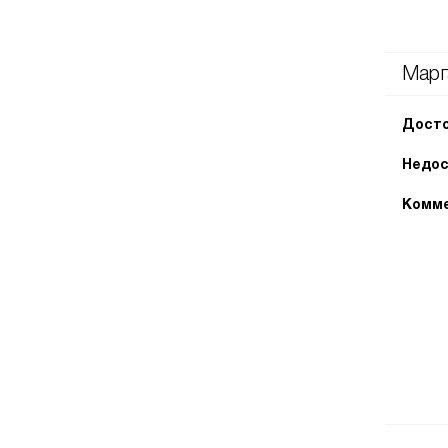
Марг
Досто
Недос
Комме