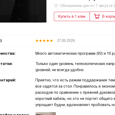
Обновление цен от
7 августа 
Купить в 1 клик
В корз
а
27.05.2026
инства:
Много автоматических программ (92) и 10 
татки:
Только один уровень телескопических нап
уровней, не всегда удобно
нтарий:
Приятно, что есть режим поддержания те
все садятся за стол. Понравилось и эконо
расходов по сравнению с прежней духовкой
короткий кабель, но это не портит общего 
упрощает будни, вдохновляет пробовать но