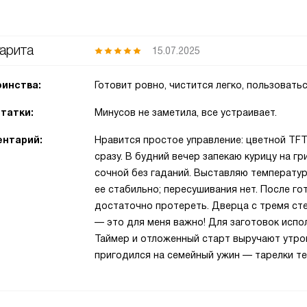
арита
15.07.2025
инства:
Готовит ровно, чистится легко, пользовать
татки:
Минусов не заметила, все устраивает.
нтарий:
Нравится простое управление: цветной TFT
сразу. В будний вечер запекаю курицу на г
сочной без гаданий. Выставляю температур
ее стабильно; пересушивания нет. После го
достаточно протереть. Дверца с тремя сте
— это для меня важно! Для заготовок испо
Таймер и отложенный старт выручают утром
пригодился на семейный ужин — тарелки теп