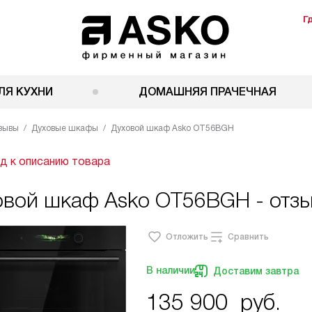
Г
ЛЯ КУХНИ
ДОМАШНЯЯ ПРАЧЕЧНАЯ
зывы
Духовые шкафы
Духовой шкаф Asko OT56BGH
д к описанию товара
овой шкаф Asko OT56BGH - отз
Отложить
Сравнить
В наличии
Доставим завтра
135 900
руб.