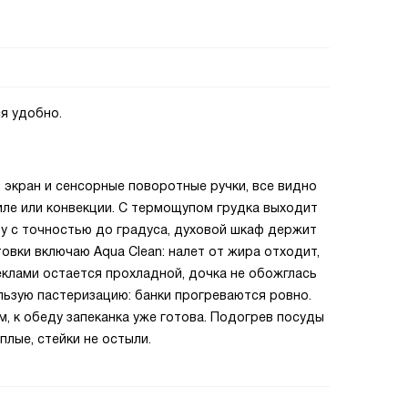
ся удобно.
 экран и сенсорные поворотные ручки, все видно
риле или конвекции. С термощупом грудка выходит
у с точностью до градуса, духовой шкаф держит
товки включаю Aqua Clean: налет от жира отходит,
клами остается прохладной, дочка не обожглась
льзую пастеризацию: банки прогреваются ровно.
, к обеду запеканка уже готова. Подогрев посуды
лые, стейки не остыли.