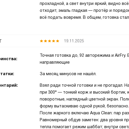
прохладной, а свет внутри яркий, видно всё
отходит, эмаль гладкая — протёр и порядо
всё подать вовремя. В общем, готовка ста
т
19.11.2025
Точная готовка до, 92 авторежима и AirFry
инства:
направляющие
татки:
За месяц минусов не нашёл.
нтарий:
Взял ради точной готовки и не прогадал. Н
при 300° — тонкий корж и высокий бортик, 
поворотные, наглядный цветной экран. По
форму вытаскиваю одной рукой, безопасно.
После жаркого включаю Aqua Clean: пар раз
Равномерный обдув заметен: два уровня п
тепла помогает режим шаббат; внутри светл