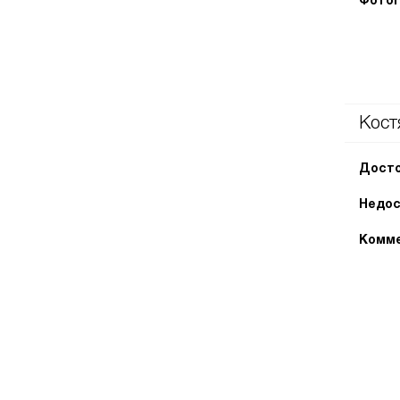
Фотог
Кост
Досто
Недос
Комме