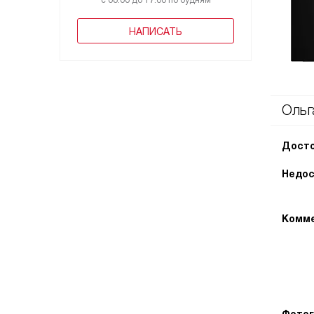
с 08:00 до 17:00 по будням
НАПИСАТЬ
Ольг
Досто
Недос
Комме