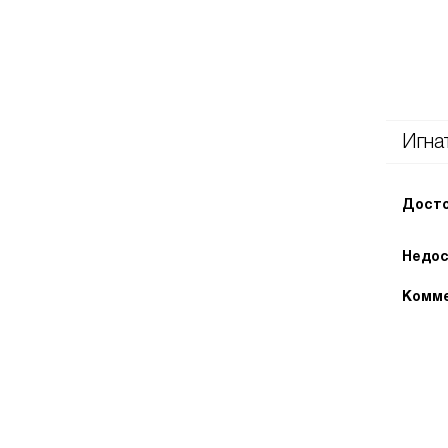
Игна
Досто
Недос
Комме