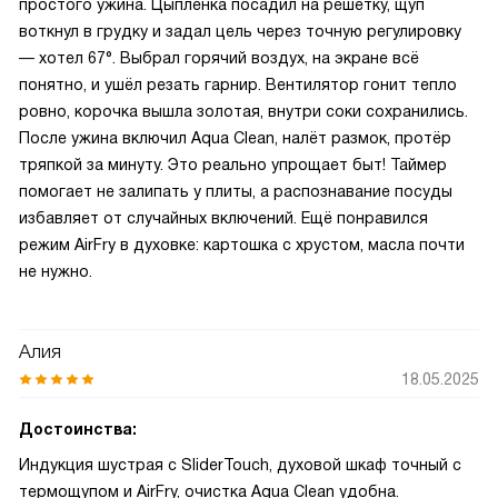
простого ужина. Цыплёнка посадил на решётку, щуп
воткнул в грудку и задал цель через точную регулировку
— хотел 67°. Выбрал горячий воздух, на экране всё
понятно, и ушёл резать гарнир. Вентилятор гонит тепло
ровно, корочка вышла золотая, внутри соки сохранились.
После ужина включил Aqua Clean, налёт размок, протёр
тряпкой за минуту. Это реально упрощает быт! Таймер
помогает не залипать у плиты, а распознавание посуды
избавляет от случайных включений. Ещё понравился
режим AirFry в духовке: картошка с хрустом, масла почти
не нужно.
Алия
18.05.2025
Достоинства:
Индукция шустрая с SliderTouch, духовой шкаф точный с
термощупом и AirFry, очистка Aqua Clean удобна.