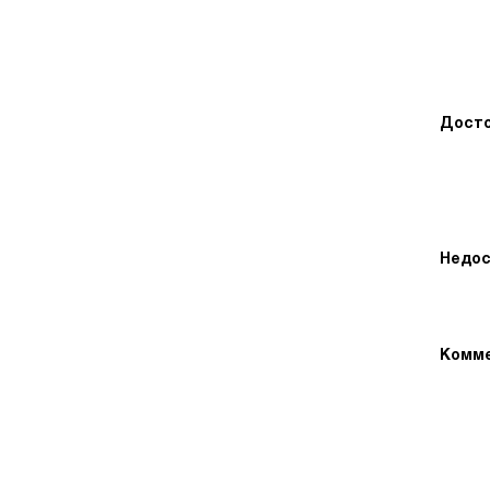
Досто
Недос
Комме