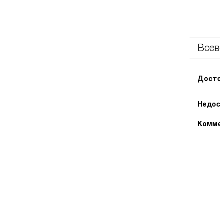
Всев
Досто
Недос
Комме