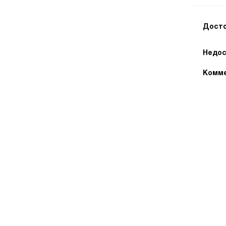
Досто
Недос
Комме