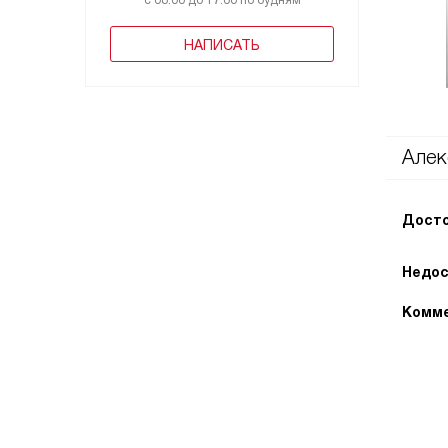
с 08:00 до 17:00 по будням
НАПИСАТЬ
Алек
Досто
Недос
Комме