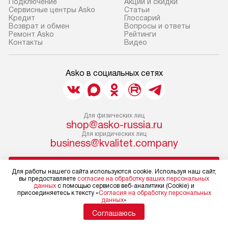
Подключение
Акции и скидки
Сервисные центры Asko
Статьи
Кредит
Глоссарий
Возврат и обмен
Вопросы и ответы
Ремонт Asko
Рейтинги
Контакты
Видео
Asko в социальных сетях
Для физических лиц
shop@asko-russia.ru
Для юридических лиц
business@kvalitet.company
НАПИСАТЬ РУКОВОДСТВУ
Для работы нашего сайта используются cookie. Используя наш сайт,
вы предоставляете
согласие на обработку ваших персональных
данных
с помощью сервисов веб-аналитики (Cookie) и
Политика конфиденциальности
присоединяетесь к тексту «
Согласия на обработку персональных
данных
»
Условия продажи
Карта сайта
Соглашаюсь
© 2004 – 2026 Магазин Asko «Kvalitet Trade, LLC»