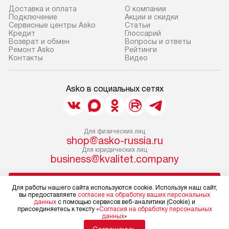
Доставка и оплата
О компании
Подключение
Акции и скидки
Сервисные центры Asko
Статьи
Кредит
Глоссарий
Возврат и обмен
Вопросы и ответы
Ремонт Asko
Рейтинги
Контакты
Видео
Asko в социальных сетях
Для физических лиц
shop@asko-russia.ru
Для юридических лиц
business@kvalitet.company
НАПИСАТЬ РУКОВОДСТВУ
Для работы нашего сайта используются cookie. Используя наш сайт,
вы предоставляете
согласие на обработку ваших персональных
данных
с помощью сервисов веб-аналитики (Cookie) и
Политика конфиденциальности
присоединяетесь к тексту «
Согласия на обработку персональных
данных
»
Условия продажи
Карта сайта