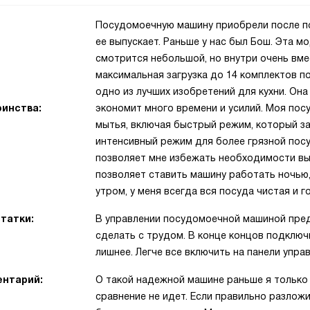
Посудомоечную машину приобрели после по
ее выпускает. Раньше у нас был Бош. Эта м
смотрится небольшой, но внутри очень вме
максимальная загрузка до 14 комплектов по
одно из лучших изобретений для кухни. Он
инства:
экономит много времени и усилий. Моя по
мытья, включая быстрый режим, который за
интенсивный режим для более грязной посу
позволяет мне избежать необходимости выт
позволяет ставить машину работать ночью,
утром, у меня всегда вся посуда чистая и г
татки:
В управлении посудомоечной машиной преду
сделать с трудом. В конце концов подключи
лишнее. Легче все включить на панели управ
нтарий:
О такой надежной машине раньше я только 
сравнение не идет. Если правильно разложит