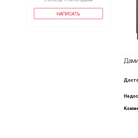
с 08:00 до 17:00 по будням
НАПИСАТЬ
Дам
Досто
Недос
Комме