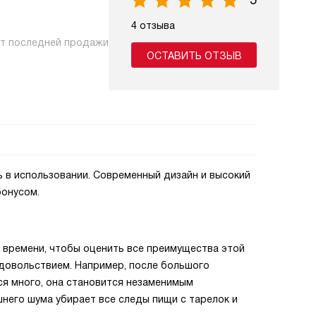
5
4 отзыва
нт последней продажи
ОСТАВИТЬ ОТЗЫВ
 в использовании. Современный дизайн и высокий
бонусом.
 времени, чтобы оценить все преимущества этой
удовольствием. Например, после большого
ся много, она становится незаменимым
него шума убирает все следы пищи с тарелок и