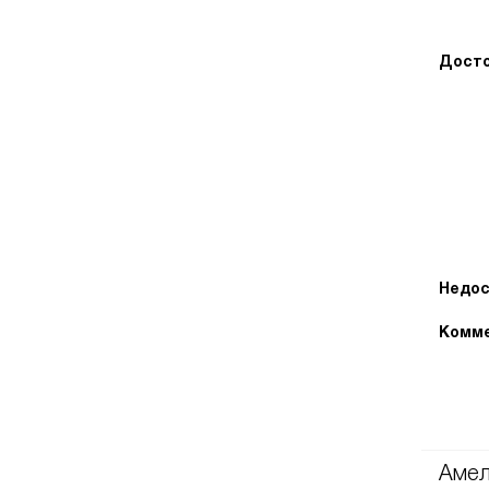
Досто
Недос
Комме
Амел