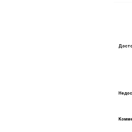
Досто
Недос
Комме