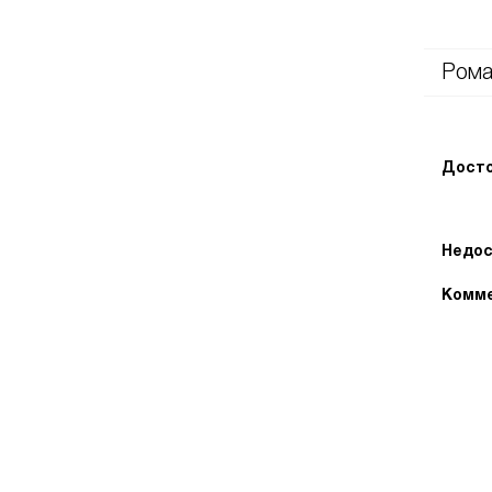
Рома
Досто
Недос
Комме