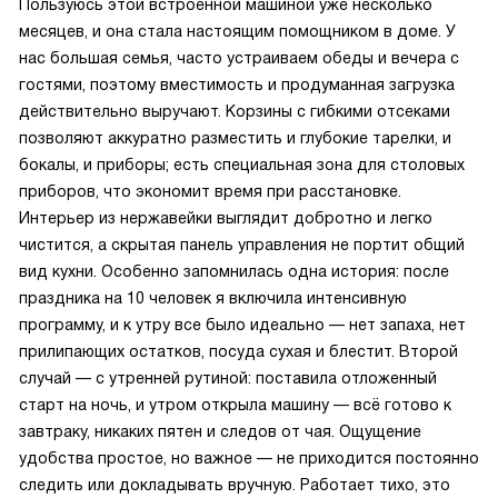
Пользуюсь этой встроенной машиной уже несколько
месяцев, и она стала настоящим помощником в доме. У
нас большая семья, часто устраиваем обеды и вечера с
гостями, поэтому вместимость и продуманная загрузка
действительно выручают. Корзины с гибкими отсеками
позволяют аккуратно разместить и глубокие тарелки, и
бокалы, и приборы; есть специальная зона для столовых
приборов, что экономит время при расстановке.
Интерьер из нержавейки выглядит добротно и легко
чистится, а скрытая панель управления не портит общий
вид кухни. Особенно запомнилась одна история: после
праздника на 10 человек я включила интенсивную
программу, и к утру все было идеально — нет запаха, нет
прилипающих остатков, посуда сухая и блестит. Второй
случай — с утренней рутиной: поставила отложенный
старт на ночь, и утром открыла машину — всё готово к
завтраку, никаких пятен и следов от чая. Ощущение
удобства простое, но важное — не приходится постоянно
следить или докладывать вручную. Работает тихо, это