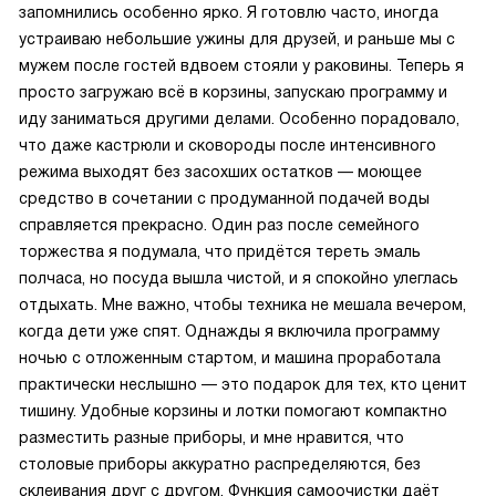
запомнились особенно ярко. Я готовлю часто, иногда
устраиваю небольшие ужины для друзей, и раньше мы с
мужем после гостей вдвоем стояли у раковины. Теперь я
просто загружаю всё в корзины, запускаю программу и
иду заниматься другими делами. Особенно порадовало,
что даже кастрюли и сковороды после интенсивного
режима выходят без засохших остатков — моющее
средство в сочетании с продуманной подачей воды
справляется прекрасно. Один раз после семейного
торжества я подумала, что придётся тереть эмаль
полчаса, но посуда вышла чистой, и я спокойно улеглась
отдыхать. Мне важно, чтобы техника не мешала вечером,
когда дети уже спят. Однажды я включила программу
ночью с отложенным стартом, и машина проработала
практически неслышно — это подарок для тех, кто ценит
тишину. Удобные корзины и лотки помогают компактно
разместить разные приборы, и мне нравится, что
столовые приборы аккуратно распределяются, без
склеивания друг с другом. Функция самоочистки даёт