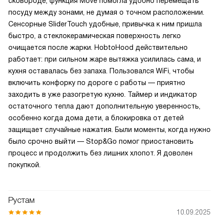
сковороде, функция Move помогла удобно перемещать
посуду между зонами, не думая о точном расположении.
Сенсорные SliderTouch удобные, привычка к ним пришла
быстро, а стеклокерамическая поверхность легко
очищается после жарки. HobtoHood действительно
работает: при сильном жаре вытяжка усилилась сама, и
кухня оставалась без запаха. Пользовался WiFi, чтобы
включить конфорку по дороге с работы — приятно
заходить в уже разогретую кухню. Таймер и индикатор
остаточного тепла дают дополнительную уверенность,
особенно когда дома дети, а блокировка от детей
защищает случайные нажатия. Были моменты, когда нужно
было срочно выйти — Stop&Go помог приостановить
процесс и продолжить без лишних хлопот. Я доволен
покупкой.
Рустам
10.09.2025