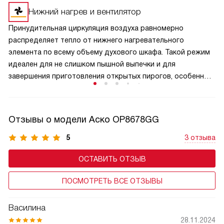
снизить температуру или предотвратить перегревание
Нижний нагрев и вентилятор
системы. Прикасаться к дверце станет достаточно
Принудительная циркуляция воздуха равномерно
безопасно, а мебель рядом не повредится.
распределяет тепло от нижнего нагревательного
элемента по всему объему духового шкафа. Такой режим
идеален для не слишком пышной выпечки и для
завершения приготовления открытых пирогов, особенно
фруктово-ягодными начинками, а также любых блюд
в низких и средней высоты формочках.
Отзывы о модели Аско OP8678GG
5
3 отзыва
ОСТАВИТЬ ОТЗЫВ
ПОСМОТРЕТЬ ВСЕ ОТЗЫВЫ
Василина
28.11.2024