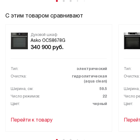
С этим товаром сравнивают
Духовой шкаф
Asko OCS8678G
340 900
руб.
Тип:
электрический
Тип:
Очистка:
гидролитическая
Очистка:
(aqua clean)
Ширина, см:
59.5
Ширина,
Число режимов:
22
Число р
Цвет:
черный
Цвет:
Перейти к товару
Перейт