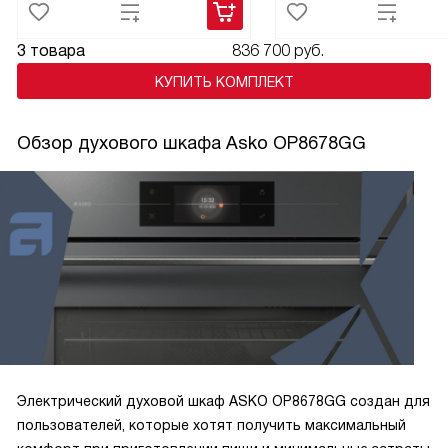
В общем, я очень довольна этим прибором и
настоятельно рекомендую его всем! Это было одно из
3 товара
836 700 руб.
лучших решений, которое я приняла в последнее время. С
этим устройством мои кулинарные эксперименты стали
КУПИТЬ КОМПЛЕКТ
еще более интересными и увлекательными!
Обзор духового шкафа Asko OP8678GG
Электрический духовой шкаф ASKO OP8678GG создан для
пользователей, которые хотят получить максимальный