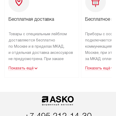
Бесплатная доставка
Бесплатное п
Товары с специальным лейблом
Приборы с особ
доставляются бесплатно
подключаются к
по Москве и в пределах МКАД,
коммуникациям 
и отдельная доставка аксессуаров
Москве, при это
не предусмотрена. При заказе
за МКАД оплачив
бытовой техники от Asko,
Специалисты сер
Показать ещё
Показать ещё
рекомендуем обсудить
партнера заним
с менеджером удобное время
подключением б
доставки и способ оплаты. Товары
Asko. Установка
со статусом «В наличии» могут
техники осущест
быть отправлены покупателю
за отдельную пла
в течение трех дней. Если вам
и дополнительны
интересен товар «Под заказ»,
по монтажу опла
обсудите возможность его
прайсу. Сервис 