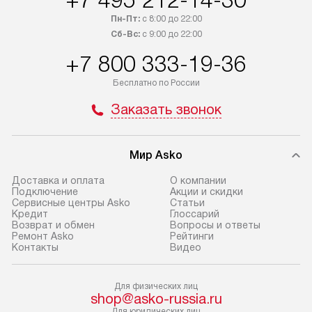
+7 495 212-14-30
приобретения с менеджером сайта.
гарантию 1 год 
Пн-Пт:
с 8:00 до 22:00
Товары с специальным лейблом
работы и испол
Сб-Вс:
с 9:00 до 22:00
доставляются бесплатно
материалы. Про
+7 800 333-19-36
по Москве в пределах МКАД,
установление, п
и отдельная доставка аксессуаров
и регулярное об
Бесплатно по России
не предусмотрена. Доставка
обеспечивают п
Заказать звонок
в Санкт-Петербург и другие
и эффективную 
регионы осуществляется через
техники, предо
транспортную компанию. После
ошибки и прежд
Мир Asko
100% предоплаты мы бесплатно
Готовые коммун
доставляем заказ
Доставка и оплата
О компании
предполагают, в
Подключение
Акции и скидки
до представительства
Сервисные центры Asko
Статьи
от категории, на
транспортной компании в г. Москва.
Кредит
Глоссарий
установленной р
Возврат и обмен
Вопросы и ответы
Пожалуйста, уточняйте условия
Ремонт Asko
Рейтинги
к воде, крана и 
доставки у менеджера при
Контакты
Видео
слива. Стандарт
оформлении заказа.
включает в себя:
Для физических лиц
В оговоренный день служба
транспортировоч
shop@asko-russia.ru
доставки доставит упакованный
разблокировку п
Для юридических лиц