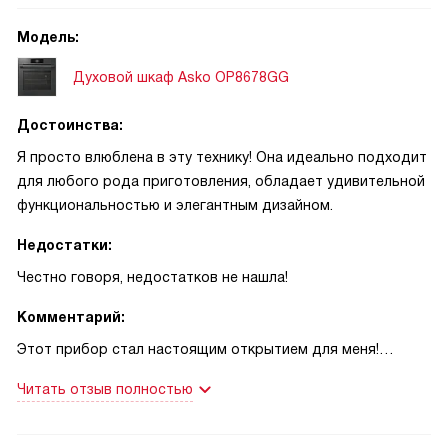
Модель:
Духовой шкаф Asko OP8678GG
Достоинства:
Я просто влюблена в эту технику! Она идеально подходит
для любого рода приготовления, обладает удивительной
функциональностью и элегантным дизайном.
Недостатки:
Честно говоря, недостатков не нашла!
Комментарий:
Этот прибор стал настоящим открытием для меня!
Каждый раз, когда я готовлю, я просто наслаждаюсь
Читать отзыв полностью
процессом. Многофункциональность просто поражает: от
классического нагрева до экоприготовления, от быстрого
разогрева до подогрева блюд. И все это с помощью