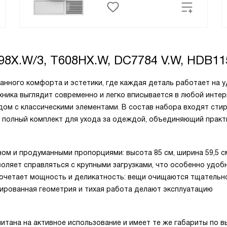
098X.W/3, T608HX.W, DC7784 V.W, HDB1
анного комфорта и эстетики, где каждая деталь работает на 
ника выглядит современно и легко вписывается в любой интер
дом с классическими элементами. В состав набора входят стир
 полный комплект для ухода за одеждой, объединяющий практ
ом и продуманными пропорциями: высота 85 см, ширина 59,5 с
зволяет справляться с крупными загрузками, что особенно удоб
сочетает мощность и деликатность: вещи очищаются тщательно
ированная геометрия и тихая работа делают эксплуатацию
итана на активное использование и имеет те же габариты по в