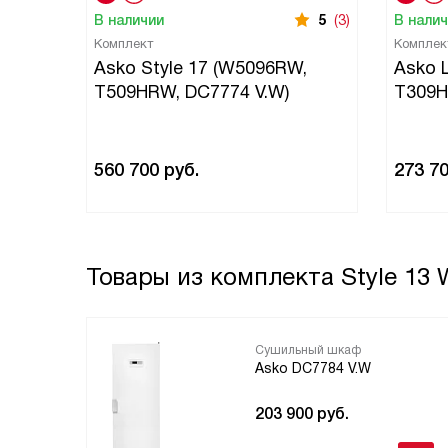
В наличии
5
(3)
В нали
Комплект
Комплек
Asko Style 17 (W5096RW,
Asko 
T509HRW, DC7774 V.W)
T309H
560 700
руб.
273 7
Товары из комплекта
Style 13
Сушильный шкаф
Asko DC7784 V.W
203 900
руб.