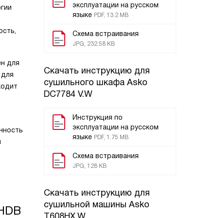
эксплуатации на русском
огии
языке
PDF, 13.2 MB
ость,
Схема встраивания
JPG, 232.58 KB
ен для
Скачать инструкцию для
 для
сушильного шкафа
Asko
ходит
DC7784 V.W
Инструкция по
эксплуатации на русском
енность
языке
PDF, 1.75 MB
я
Схема встраивания
JPG, 128 KB
Скачать инструкцию для
сушильной машины
Asko
 HDB
T608HX.W