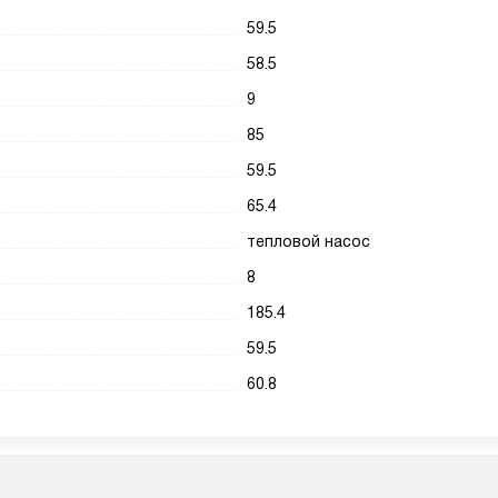
59.5
58.5
9
85
59.5
65.4
тепловой насос
8
185.4
59.5
60.8