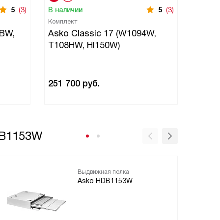
5
(3)
В наличии
5
(3)
В нали
Комплект
Компле
4BW,
Asko Classic 17 (W1094W,
Asko 
T108HW, HI150W)
T709H
251 700
руб.
508 7
DB1153W
Выдвижная полка
Asko HDB1153W