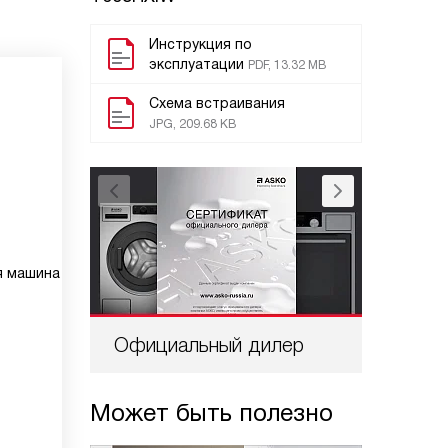
Инструкция по
эксплуатации
PDF, 13.32 MB
Схема встраивания
JPG, 209.68 KB
я машина
Официальный дилер
Проф
Может быть полезно