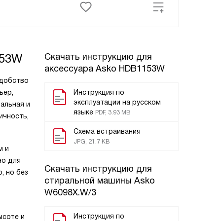
153W
Скачать инструкцию для
аксессуара
Asko HDB1153W
удобство
ьер,
Инструкция по
эксплуатации на русском
альная и
языке
PDF, 3.93 MB
ичность,
Схема встраивания
JPG, 21.7 KB
м и
но для
Скачать инструкцию для
, но без
стиральной машины
Asko
W6098X.W/3
Инструкция по
ысоте и