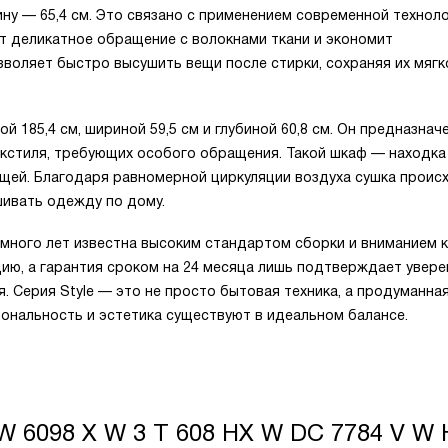
бину — 65,4 см. Это связано с применением современной технол
ет деликатное обращение с волокнами ткани и экономит
зволяет быстро высушить вещи после стирки, сохраняя их мягк
185,4 см, шириной 59,5 см и глубиной 60,8 см. Он предназнач
екстиля, требующих особого обращения. Такой шкаф — находка
вещей. Благодаря равномерной циркуляции воздуха сушка проис
ивать одежду по дому.
 много лет известна высоким стандартом сборки и вниманием к
цию, а гарантия сроком на 24 месяца лишь подтверждает увер
 Серия Style — это не просто бытовая техника, а продуманна
ональность и эстетика существуют в идеальном балансе.
 W 6098 X W 3 T 608 HX W DC 7784 V W