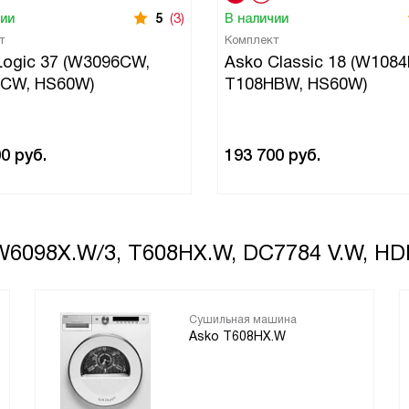
чии
5
(3)
В наличии
т
Комплект
Logic 37 (W3096CW,
Asko Classic 18 (W108
CW, HS60W)
T108HBW, HS60W)
00
руб.
193 700
руб.
 W6098X.W/3, T608HX.W, DC7784 V.W, H
Сушильная машина
Asko T608HX.W