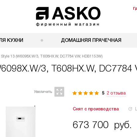
Г
ЛЯ КУХНИ
ДОМАШНЯЯ ПРАЧЕЧНАЯ
 Style 13 (W6098X.W/3, T608HX.W, DC7784 V.W, HDB1153W)
(W6098X.W/3, T608HX.W, DC7784
5
2 отзыва
Снят с производства
673 700
руб.